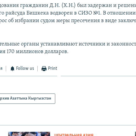
едования гражданин Д.Н. (Х.Н.) был задержан и реше
о райсуда Бишкека водворен в СИЗО №1. В отношении 
рос об избрании судом меры пресечения в виде заклю
ельные органы устанавливают источники и законнос
я 170 миллионов долларов.
ся
Follow us
Print
рхив Азаттыка Кыргызстан
ЦЕНТРАЛЬНАЯ АЗИЯ