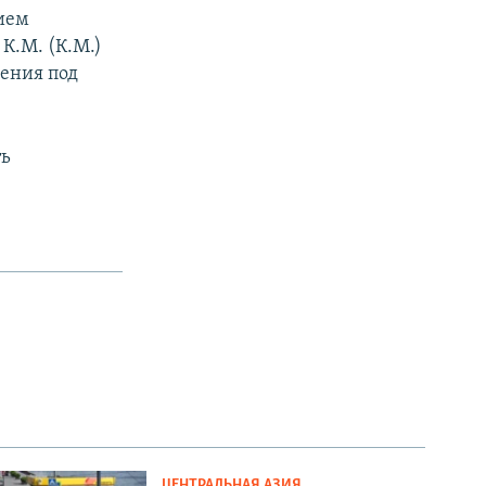
нием
К.М. (К.М.)
чения под
ть
ЦЕНТРАЛЬНАЯ АЗИЯ