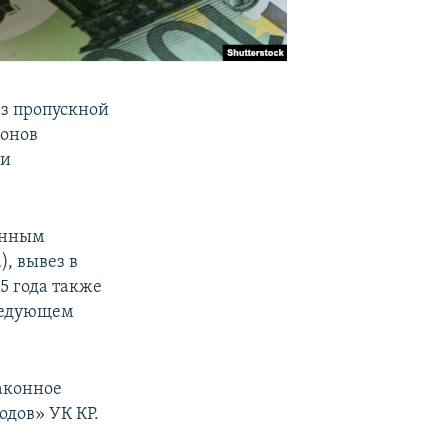
ез пропускной
ионов
ми
венным
), вывез в
15 года также
следующем
аконное
дов» УК КР.