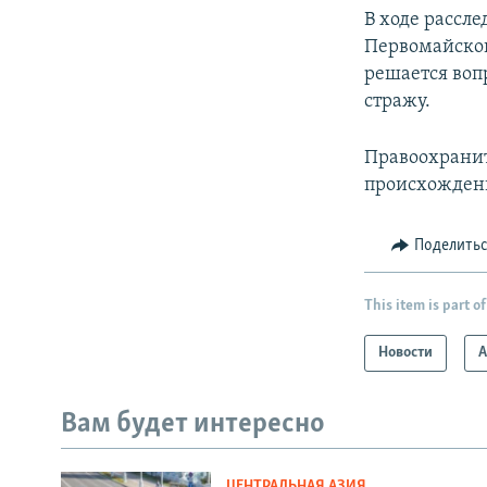
В ходе рассл
Первомайског
решается воп
стражу.
Правоохранит
происхождени
Поделить
This item is part of
Новости
А
Вам будет интересно
ЦЕНТРАЛЬНАЯ АЗИЯ