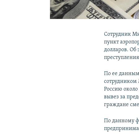
Сотрудник Ми
пункт аэропо
долларов. Об
преступлени
По ее данным,
сотрудником М
Россию около 
вывез за пре
граждане сме
По данному ф
предпринимат