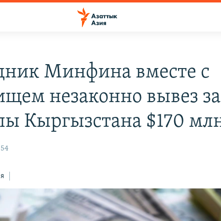
дник Минфина вместе с
ищем незаконно вывез за
лы Кыргызстана $170 мл
:54
ся