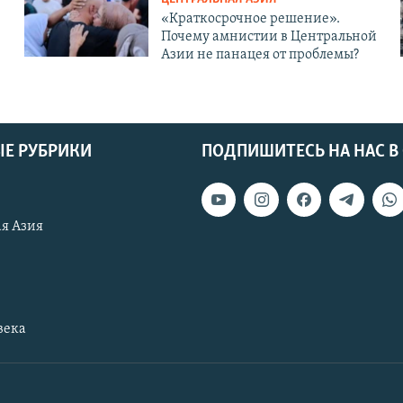
«Краткосрочное решение».
Почему амнистии в Центральной
Азии не панацея от проблемы?
Е РУБРИКИ
ПОДПИШИТЕСЬ НА НАС В
я Азия
века