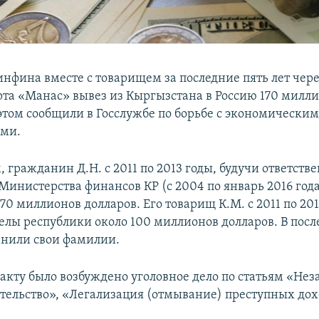
нфина вместе с товарищем за последние пять лет чер
рта «Манас» вывез из Кыргызстана в Россию 170 милл
 этом сообщили в Госслужбе по борьбе с экономически
ями.
 гражданин Д.Н. с 2011 по 2013 годы, будучи ответст
инистерства финансов КР (с 2004 по январь 2016 года
70 миллионов долларов. Его товарищ К.М. с 2011 по 20
делы республики около 100 миллионов долларов. В по
нили свои фамилии.
акту было возбуждено уголовное дело по статьям «Нез
ельство», «Легализация (отмывание) преступных дохо