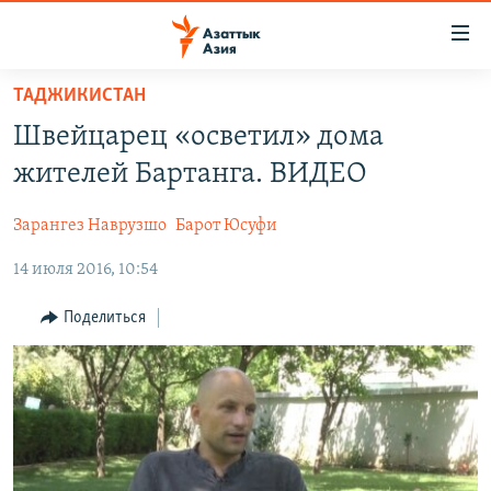
Доступность
ссылок
Вернуться
ТАДЖИКИСТАН
к
ЦЕНТРАЛЬНАЯ АЗИЯ
Швейцарец «осветил» дома
основному
НОВОСТИ
КАЗАХСТАН
содержанию
жителей Бартанга. ВИДЕО
ВОЙНА В УКРАИНЕ
Вернутся
КЫРГЫЗСТАН
к
Зарангез Наврузшо
Барот Юсуфи
НА ДРУГИХ ЯЗЫКАХ
УЗБЕКИСТАН
главной
14 июля 2016, 10:54
ТАДЖИКИСТАН
ҚАЗАҚША
навигации
ПОДПИШИТЕСЬ НА НАС В СОЦСЕТЯХ
Вернутся
КЫРГЫЗЧА
Поделиться
к
ЎЗБЕКЧА
поиску
ТОҶИКӢ
Все сайты РСЕ/РС
TÜRKMENÇE