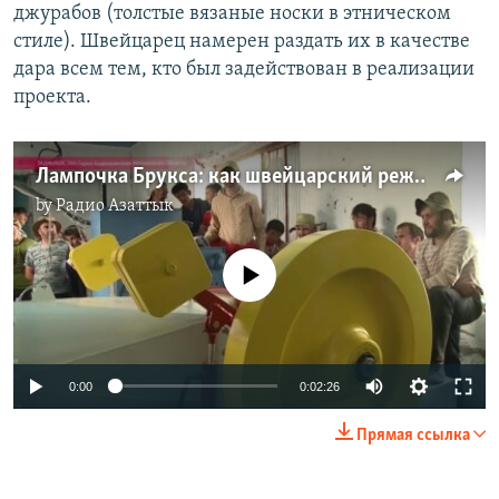
джурабов (толстые вязаные носки в этническом
стиле). Швейцарец намерен раздать их в качестве
дара всем тем, кто был задействован в реализации
проекта.
Лампочка Брукса: как швейцарский режиссер построил ГЭС для горного кишлака
by
Радио Азаттык
No media source currently available
0:00
0:02:26
Прямая ссылка