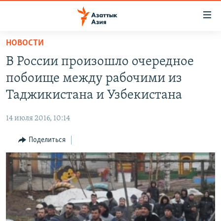
Доступность
ссылок
Вернуться
НОВОСТИ
к
ЦЕНТРАЛЬНАЯ АЗИЯ
В России произошло очередное
основному
НОВОСТИ
КАЗАХСТАН
содержанию
побоище между рабочими из
ВОЙНА В УКРАИНЕ
Вернутся
КЫРГЫЗСТАН
Таджикистана и Узбекистана
к
НА ДРУГИХ ЯЗЫКАХ
УЗБЕКИСТАН
главной
14 июля 2016, 10:14
ТАДЖИКИСТАН
ҚАЗАҚША
навигации
ПОДПИШИТЕСЬ НА НАС В СОЦСЕТЯХ
Вернутся
Поделиться
КЫРГЫЗЧА
к
ЎЗБЕКЧА
поиску
ТОҶИКӢ
Все сайты РСЕ/РС
TÜRKMENÇE