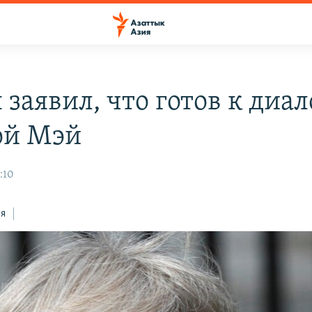
заявил, что готов к диал
ой Мэй
:10
ся