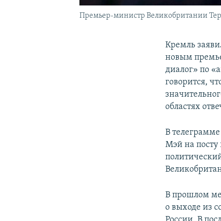
Премьер-министр Великобритании Тер
Кремль заяви
новым премь
диалог» по «
говорится, ч
значительног
областях отв
В телеграмме
Мэй на посту
политический
Великобритан
В прошлом ме
о выходе из с
России. В по