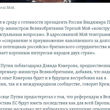
еза Мэй.
л в среду о готовности президента России Владимира П
ер-министром Великобритании Терезой Мэй «констр
актуальным вопросам». В адресованной Мэй телеграм
то «сохранение и приумножение накопленного за долг
о потенциала российско-британского сотрудничества 
ечает коренным интересам народов двух стран».
 Путин поблагодарил Дэвида Кэмерона, предшественн
 премьер-министра Великобритании, добавив, что наде
 опыт Кэмерона будет и в будущем востребован как в
ии, так и в международном сообществе, говорит Крем
сяце Путин предостерегал о том, что референдум в В
остава ЕС будут иметь последствия как для всей Европы,
следние несколько лет наблюдалось ухудшение отнош