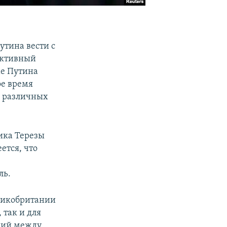
утина вести с
уктивный
ме Путина
ое время
в различных
ика Терезы
ется, что
ль.
еликобритании
 так и для
ений между