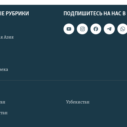
Е РУБРИКИ
ПОДПИШИТЕСЬ НА НАС В
я Азия
века
тан
Узбекистан
тан