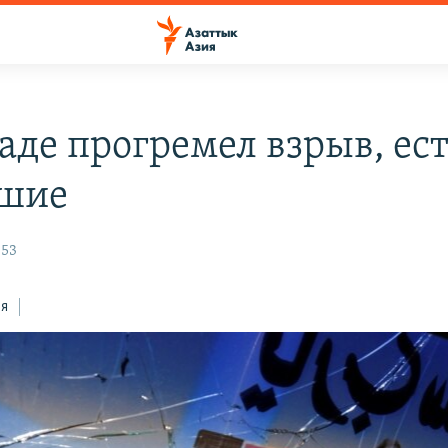
аде прогремел взрыв, ес
бшие
:53
ся