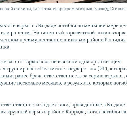
кской столицы, где сегодня прогремел взрыв. Багдад, 12 июля 
ультате взрыва в Багдаде погибли по меньшей мере дев
чили ранения. Начиненный взрывчаткой пикап взорвал
селенном преимущественно шиитами районе Рашидия 
ынка.
ть за этот взрыв пока не взяла ни одна организация.
ая группировка «Исламское государство» (ИГ), которая
ками, ранее брала ответственность за серию взрывов
нувшие несколько месяцев, в результате которых погиб
б ответственности за две атаки, проведенные в Багдад
чая крупный взрыв в районе Каррада, когда погибли с