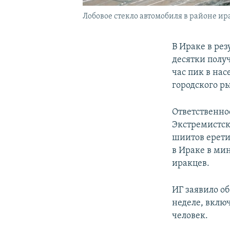
Лобовое стекло автомобиля в районе ира
В Ираке в рез
десятки полу
час пик в на
городского р
Ответственнос
Экстремистск
шиитов ерети
в Ираке в ми
иракцев.
ИГ заявило о
неделе, вклю
человек.