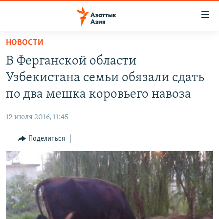
Доступность
ссылок
Вернуться
НОВОСТИ
к
ЦЕНТРАЛЬНАЯ АЗИЯ
В Ферганской области
основному
НОВОСТИ
КАЗАХСТАН
содержанию
Узбекистана семьи обязали сдать
ВОЙНА В УКРАИНЕ
Вернутся
КЫРГЫЗСТАН
по два мешка коровьего навоза
к
НА ДРУГИХ ЯЗЫКАХ
УЗБЕКИСТАН
главной
12 июля 2016, 11:45
ТАДЖИКИСТАН
ҚАЗАҚША
навигации
ПОДПИШИТЕСЬ НА НАС В СОЦСЕТЯХ
Вернутся
Поделиться
КЫРГЫЗЧА
к
ЎЗБЕКЧА
поиску
ТОҶИКӢ
Все сайты РСЕ/РС
TÜRKMENÇE