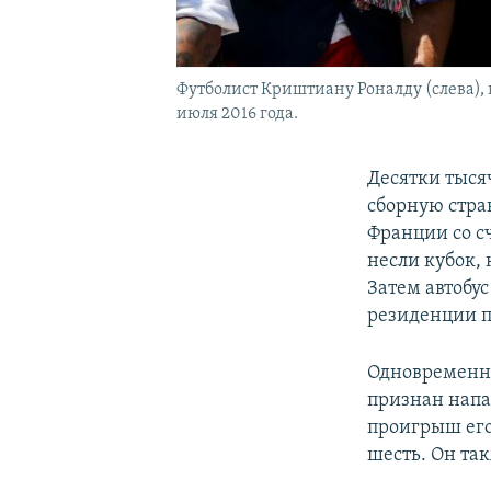
Футболист Криштиану Роналду (слева), 
июля 2016 года.
Десятки тыся
сборную стра
Франции со с
несли кубок,
Затем автобу
резиденции п
Одновременно
признан напа
проигрыш его
шесть. Он та