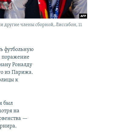
и другие члены сборной, Лиссабон, 11
ть футбольную
я поражение
иану Роналду
го из Парижа.
олицы к
м был
отря на
ервенства —
урнира.