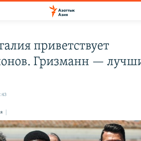
галия приветствует
онов. Гризманн — лучш
:43
ся