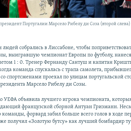
президент Португалии Марсело Рибелу ди Соза (второй слева) 
ч людей собрались в Лиссабоне, чтобы поприветствова
ны, выигравшую чемпионат Европы по футболу, нанес
четом 1 : 0. Тренер Фернанду Сантуш и капитан Кришт
 когда команда спускалась с трапа самолета, прибывше
с со спортсменами проехал по улицам португальской ст
резидента Марсело Рибелу ди Созы.
 УЕФА объявила лучшего игрока чемпионата, которы
дающий французской сборной Антуан Гризманн. Несм
 команды, форвард забил больше всего голов в ходе п
кже получил «Золотую бутсу» как лучший бомбардир т