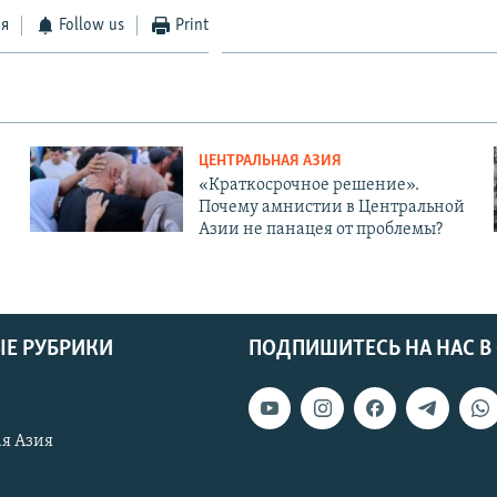
ся
Follow us
Print
ЦЕНТРАЛЬНАЯ АЗИЯ
«Краткосрочное решение».
Почему амнистии в Центральной
Азии не панацея от проблемы?
Е РУБРИКИ
ПОДПИШИТЕСЬ НА НАС В
я Азия