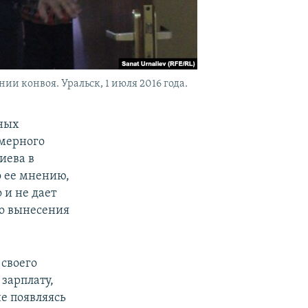
и конвоя. Уральск, 1 июля 2016 года.
нных
амерного
иева в
о ее мнению,
 и не дает
до вынесения
 своего
зарплату,
е появляясь