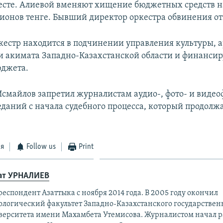
есте. Алиевой вменяют хищение бюджетных средств н
лионов тенге. Бывший директор оркестра обвинения от
естр находится в подчинении управления культуры, а
 акимата Западно-Казахстанской области и финансир
юджета.
Исмайлов запретил журналистам аудио-, фото- и виде
еданий с начала судебного процесса, который продолж
ся
Follow us
Print
ат УРНАЛИЕВ
еспондент Азаттыка с ноября 2014 года. В 2005 году окончил
ологический факультет Западно-Казахстанского государствен
верситета имени Махамбета Утемисова. Журналистом начал ра