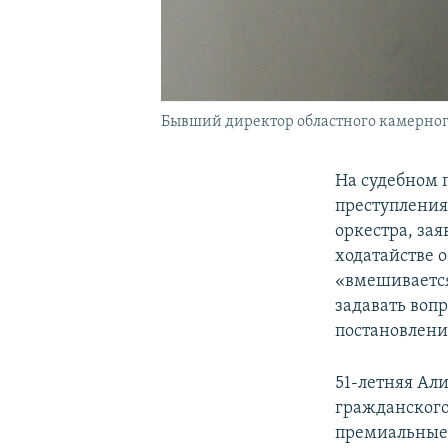
Бывший директор областного камерного 
На судебном 
преступления
оркестра, зая
ходатайстве о
«вмешивается
задавать воп
постановления
51-летняя Али
гражданского
премиальные 