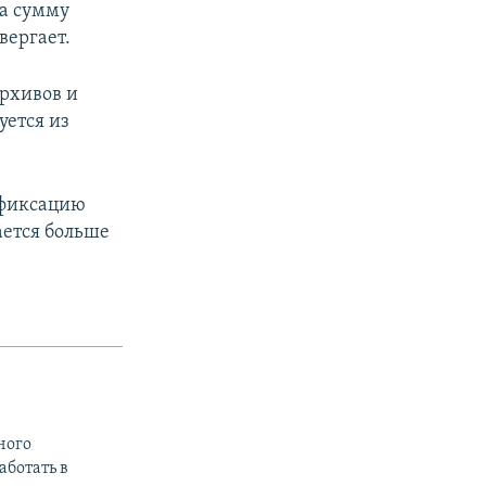
а сумму
вергает.
рхивов и
уется из
офиксацию
ается больше
ного
ботать в