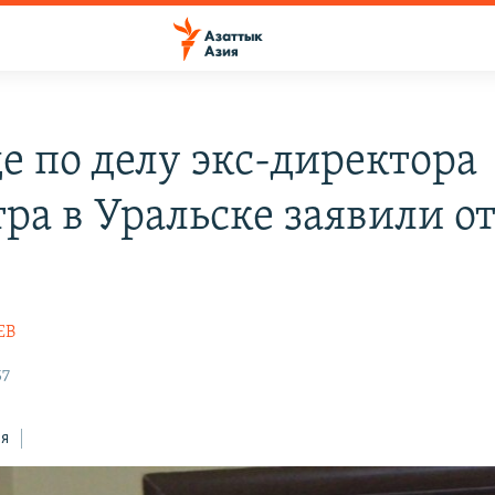
е по делу экс-директора
тра в Уральске заявили о
ЕВ
57
ся