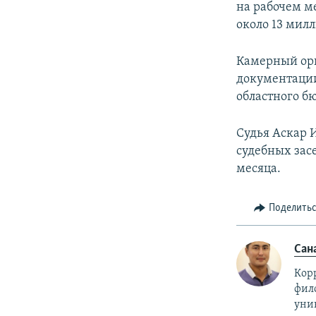
на рабочем м
около 13 мил
Камерный орк
документации
областного б
Судья Аскар 
судебных зас
месяца.
Поделить
Сан
Корр
фил
уни