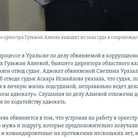
оркестра Гульжан Алиева выходит из зала суда в сопровождени
процессе в Уральске по делу обвиняемой в коррупцио
х Гульжан Алиевой, бывшего директора областного к
влен отвод судье. Адвокат обвиняемой Светлана Уразал
б отводе судьи Аскара Исмайлова указала, что судья, п
 в личную жизнь подсудимой, неправильно ведет дело
росы адвокату». Слушания по делу Алиевой отложены 
 по ходатайству адвоката.
ева обвиняется в том, что устроила на работу в оркестр
 мужа и подругу, которые предположительно получали 
и командировочные на протяжении нескольких лет, н