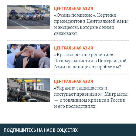
ЦЕНТРАЛЬНАЯ АЗИЯ
«Очень помпезно». Кортежи
президентов в Центральной Азии
и эксцессы, которые с ними
связывают
ЦЕНТРАЛЬНАЯ АЗИЯ
«Краткосрочное решение».
Почему амнистии в Центральной
Азии не панацея от проблемы?
ЦЕНТРАЛЬНАЯ АЗИЯ
«Украина защищается и
поступает правильно». Мигранты
— о топливном кризисе в России
и его последствиях
ПОДПИШИТЕСЬ НА НАС В СОЦСЕТЯХ