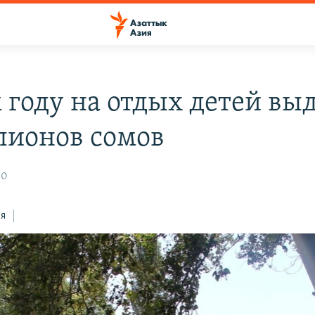
м году на отдых детей вы
лионов сомов
30
ся