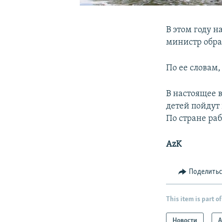
В этом году н
министр обра
По ее словам,
В настоящее 
детей пойдут
По стране ра
AzK
Поделить
This item is part of
Новости
А