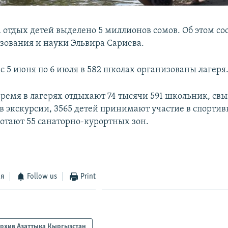
а отдых детей выделено 5 миллионов сомов. Об этом с
зования и науки Эльвира Сариева.
 с 5 июня по 6 июля в 582 школах организованы лагеря
время в лагерях отдыхают 74 тысячи 591 школьник, св
 в экскурсии, 3565 детей принимают участие в спорти
ботают 55 санаторно-курортных зон.
ся
Follow us
Print
рхив Азаттыка Кыргызстан