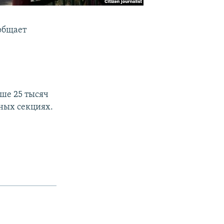
ообщает
.
ыше 25 тысяч
вных секциях.