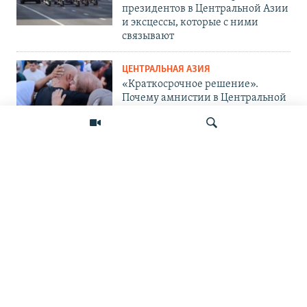
президентов в Центральной Азии
и эксцессы, которые с ними
связывают
ЦЕНТРАЛЬНАЯ АЗИЯ
«Краткосрочное решение».
Почему амнистии в Центральной
Азии не панацея от проблемы?
ЦЕНТРАЛЬНАЯ АЗИЯ
«Украина защищается и
поступает правильно». Мигранты
— о топливном кризисе в России
Искать
и его последствиях
ПОДПИШИТЕСЬ НА НАС В СОЦСЕТЯХ