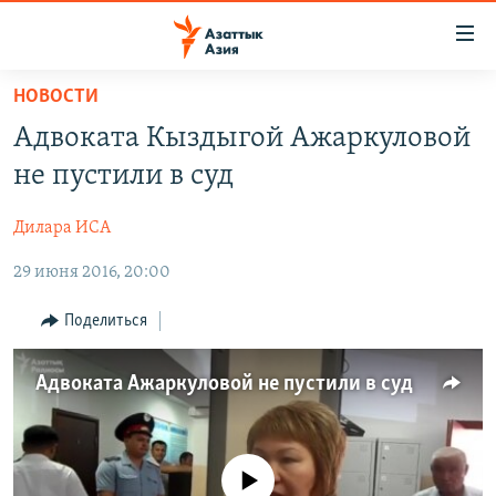
Доступность
ссылок
Вернуться
НОВОСТИ
к
ЦЕНТРАЛЬНАЯ АЗИЯ
Адвоката Кыздыгой Ажаркуловой
основному
НОВОСТИ
КАЗАХСТАН
содержанию
не пустили в суд
ВОЙНА В УКРАИНЕ
Вернутся
КЫРГЫЗСТАН
к
Дилара ИСА
НА ДРУГИХ ЯЗЫКАХ
УЗБЕКИСТАН
главной
29 июня 2016, 20:00
ТАДЖИКИСТАН
ҚАЗАҚША
навигации
ПОДПИШИТЕСЬ НА НАС В СОЦСЕТЯХ
Вернутся
КЫРГЫЗЧА
Поделиться
к
ЎЗБЕКЧА
поиску
Адвоката Ажаркуловой не пустили в суд
ТОҶИКӢ
Все сайты РСЕ/РС
TÜRKMENÇE
No media source currently available