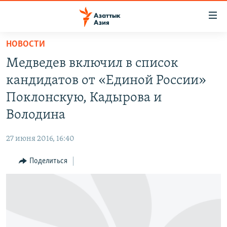
Доступность
ссылок
Вернуться
НОВОСТИ
к
ЦЕНТРАЛЬНАЯ АЗИЯ
Медведев включил в список
основному
НОВОСТИ
КАЗАХСТАН
содержанию
кандидатов от «Единой России»
ВОЙНА В УКРАИНЕ
Вернутся
КЫРГЫЗСТАН
Поклонскую, Кадырова и
к
НА ДРУГИХ ЯЗЫКАХ
УЗБЕКИСТАН
Володина
главной
ТАДЖИКИСТАН
ҚАЗАҚША
навигации
ПОДПИШИТЕСЬ НА НАС В СОЦСЕТЯХ
27 июня 2016, 16:40
Вернутся
КЫРГЫЗЧА
к
Поделиться
ЎЗБЕКЧА
поиску
ТОҶИКӢ
Все сайты РСЕ/РС
TÜRKMENÇE