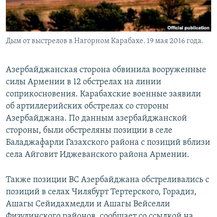
Дым от выстрелов в Нагорном Карабахе. 19 мая 2016 года.
Азербайджанская сторона обвинила вооруженные
силы Армении в 12 обстрелах на линии
соприкосновения. Карабахские военные заявили
об артиллерийских обстрелах со стороны
Азербайджана. По данным азербайджанской
стороны, были обстреляны позиции в селе
Баладжафарли Газахского района с позиций вблизи
села Айговит Иджеванского района Армении.
Также позиции ВС Азербайджана обстреливались с
позиций в селах Чилябурт Тертерского, Горадиз,
Ашагы Сейидахмедли и Ашагы Вейселли
Физулинского районов, сообщает со ссылкой на