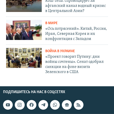
Кош-Тепа: спровоцирует ли
афганский канал водный кризис
в Центральной Азии?
В МИРЕ
«Ось потрясений». Китай, Россия,
Иран, Северная Корея и их
конфронтация с Западом
ВОЙНА В УКРАИНЕ
«Проект говорит Путину: дни
войны сочтены». Сенат одобрил
санкции на фоне визита
Зеленского в США
ПОДПИШИТЕСЬ НА НАС В СОЦСЕТЯХ