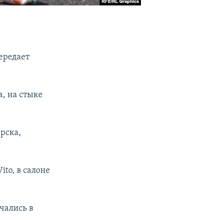
ередает
, на стыке
рска,
to, в салоне
чались в