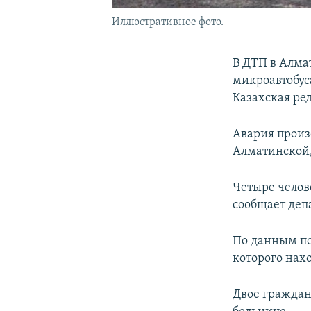
Иллюстративное фото.
В ДТП в Алма
микроавтобус
Казахская ре
Авария произ
Алматинской,
Четыре челов
сообщает деп
По данным пол
которого нах
Двое граждан