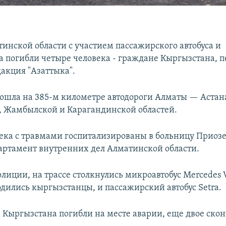
тинской области с участием пассажирского автобуса и
а погибли четыре человека - граждане Кыргызстана, п
дакция "Азаттыка".
ошла на 385-м километре автодороги Алматы — Астана
 Жамбылской и Карагандинской областей.
ека с травмами госпитализированы в больницу Приозе
артамент внутренних дел Алматинской области.
иции, на трассе столкнулись микроавтобус Mercedes Vi
одились кыргызстанцы, и пассажирский автобус Setra.
 Кыргызстана погибли на месте аварии, еще двое скон