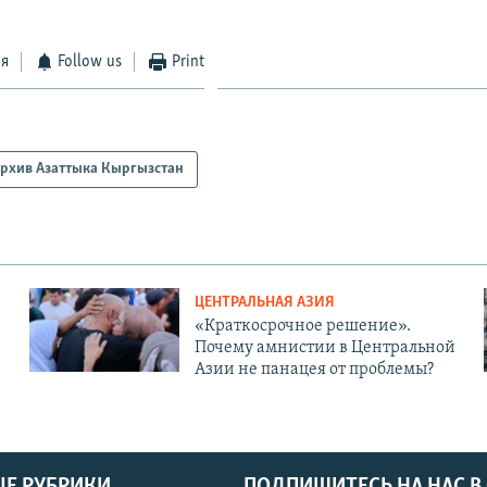
ся
Follow us
Print
рхив Азаттыка Кыргызстан
ЦЕНТРАЛЬНАЯ АЗИЯ
«Краткосрочное решение».
Почему амнистии в Центральной
Азии не панацея от проблемы?
Е РУБРИКИ
ПОДПИШИТЕСЬ НА НАС В