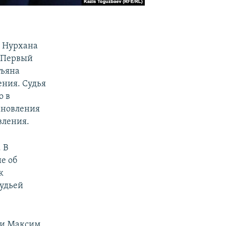
ы Нурхана
«Первый
тьяна
ения. Судья
о в
ановления
вления.
 В
е об
к
судьей
 и Максим