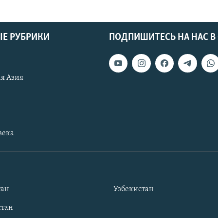
Е РУБРИКИ
ПОДПИШИТЕСЬ НА НАС В
я Азия
века
тан
Узбекистан
тан