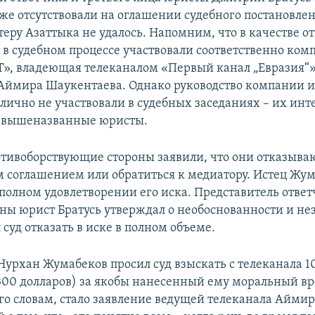
же отсутствовали на оглашении судебного постановлен
еру Азаттыка не удалось. Напомним, что в качестве о
а в судебном процессе участвовали соответственно ком
», владеющая телеканалом «Первый канал „Евразия“»
Аймира Шаукентаева. Однако руководство компании 
лично не участвовали в судебных заседаниях – их инте
и вышеназванные юристы.
тивоборствующие стороны заявили, что они отказыва
 соглашением или обратиться к медиатору. Истец Жу
 полном удовлетворении его иска. Представитель ответ
оны юрист Братусь утверждал о необоснованности и не
 суд отказать в иске в полном объеме.
 Нурхан Жумабеков просил суд взыскать с телеканала 1
 300 долларов) за якобы нанесенный ему моральный вр
 его словам, стало заявление ведущей телеканала Айми