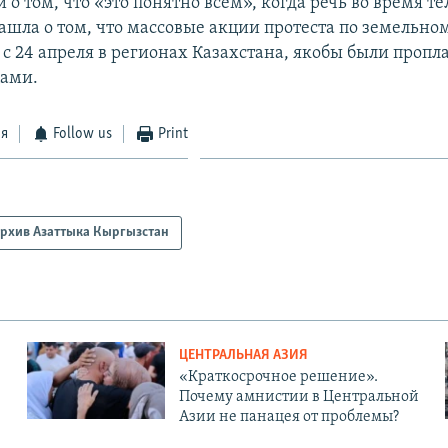
о том, что «это понятно всем», когда речь во время т
ашла о том, что массовые акции протеста по земельном
с 24 апреля в регионах Казахстана, якобы были проп
цами.
ся
Follow us
Print
рхив Азаттыка Кыргызстан
ЦЕНТРАЛЬНАЯ АЗИЯ
«Краткосрочное решение».
Почему амнистии в Центральной
Азии не панацея от проблемы?