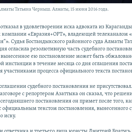
лматы Татьяна Черныш. Алматы, 15 июня 2016 года.
 отказал в удовлетворении иска адвоката из Караганд
к компании «Евразия+ОРТ», владеющей телеканалом 
ия“». Судья Бостандыкского районного суда Алматы Та
ня огласила резолютивную часть судебного постановл
о вынесенное ею постановление может быть обжалован
й инстанции в течение месяца со дня оглашения пост
я участниками процесса официального текста постано
 оглашении судебного постановления не присутствовал.
азговоре с репортером Азаттыка он сказал, что решени
сегодняшнего постановления он примет после того, ка
с официальным текстом постановления, вынесенного 
о иску.
и ответчика и третьего лица юристы Дмитрий Братусь