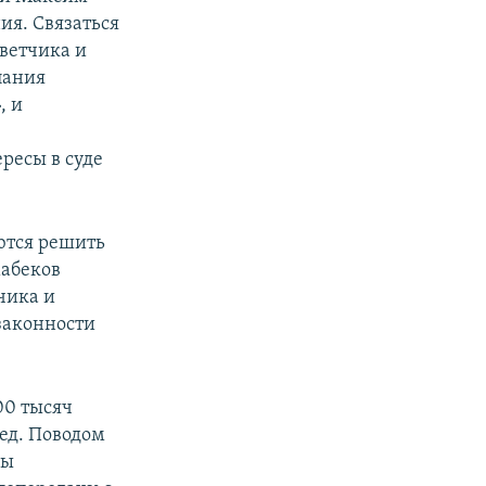
ия. Связаться
тветчика и
пания
, и
и
ресы в суде
ются решить
мабеков
чика и
законности
00 тысяч
ед. Поводом
ры