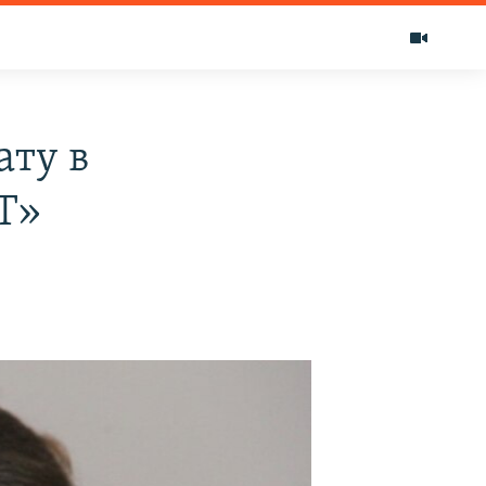
ату в
Т»