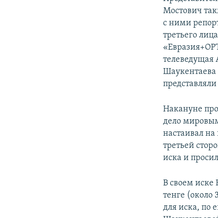
Мостович так
с ними репорт
третьего лиц
«Евразия+ОРТ
телеведущая 
Шаукентаева 
представлял
Накануне про
дело мировым
настаивал на
третьей стор
иска и просил
В своем иске
тенге (около
для иска, по