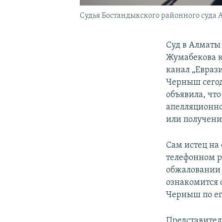
Судья Бостандыкского районного суда А
Суд в Алматы
Жумабекова 
канал „Евраз
Черныш сегод
объявила, чт
апелляционно
или получени
Сам истец на
телефонном р
обжаловании 
ознакомится 
Черныш по ег
Представител