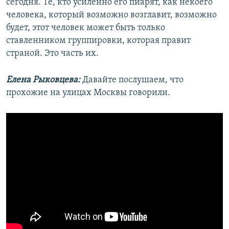
сегодня. Те, кто усиленно его пиарят, как некоего
человека, который возможно возглавит, возможно
будет, этот человек может быть только
ставленником группировки, которая правит
страной. Это часть их.
Елена Рыковцева:
Давайте послушаем, что
прохожие на улицах Москвы говорили.