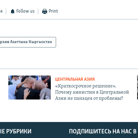
ся
Follow us
Print
рхив Азаттыка Кыргызстан
ЦЕНТРАЛЬНАЯ АЗИЯ
«Краткосрочное решение».
Почему амнистии в Центральной
Азии не панацея от проблемы?
Е РУБРИКИ
ПОДПИШИТЕСЬ НА НАС В