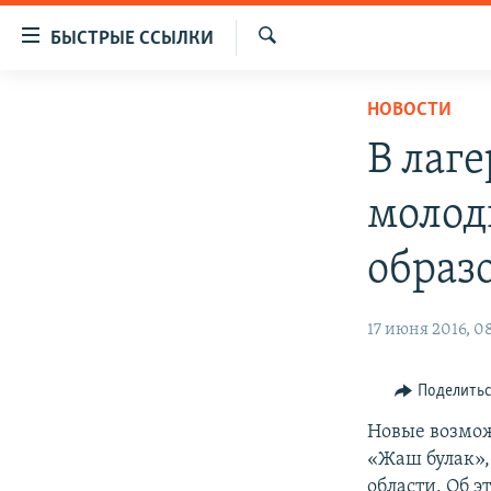
Доступность
БЫСТРЫЕ ССЫЛКИ
ссылок
Искать
Вернуться
ЦЕНТРАЛЬНАЯ АЗИЯ
НОВОСТИ
к
НОВОСТИ
КАЗАХСТАН
основному
В лаг
содержанию
ВОЙНА В УКРАИНЕ
КЫРГЫЗСТАН
Вернутся
молод
НА ДРУГИХ ЯЗЫКАХ
УЗБЕКИСТАН
к
главной
ТАДЖИКИСТАН
ҚАЗАҚША
образ
навигации
КЫРГЫЗЧА
Вернутся
17 июня 2016, 0
к
ЎЗБЕКЧА
поиску
ТОҶИКӢ
Поделить
TÜRKMENÇE
Новые возмож
«Жаш булак»,
области. Об 