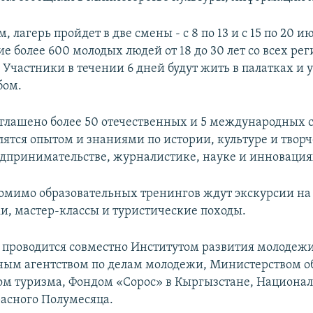
, лагерь пройдет в две смены - с 8 по 13 и с 15 по 20 и
е более 600 молодых людей от 18 до 30 лет со всех ре
Участники в течении 6 дней будут жить в палатках и 
бом.
глашено более 50 отечественных и 5 международных 
лятся опытом и знаниями по истории, культуре и творч
едпринимательстве, журналистике, науке и инновация
омимо образовательных тренингов ждут экскурсии н
ки, мастер-классы и туристические походы.
проводится совместно Институтом развития молодежи
ным агентством по делам молодежи, Министерством о
м туризма, Фондом «Сорос» в Кыргызстане, Национа
асного Полумесяца.