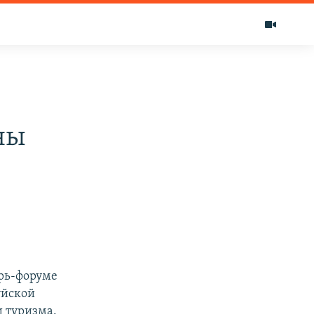
ны
ерь-форуме
уйской
и туризма.