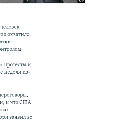
 человек
лие охватило
сятки
онтролем.
» Протесты и
е недели из-
переговоры,
и, и что США
ских
рри заявил во