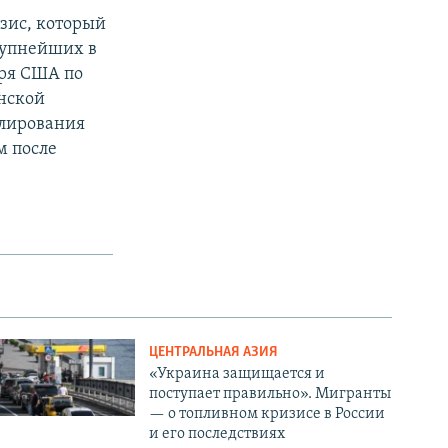
зис, который
рупнейших в
аря США по
нской
улирования
м после
ЦЕНТРАЛЬНАЯ АЗИЯ
«Украина защищается и
поступает правильно». Мигранты
— о топливном кризисе в России
и его последствиях