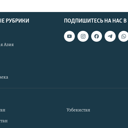
Е РУБРИКИ
ПОДПИШИТЕСЬ НА НАС В
я Азия
века
тан
Узбекистан
тан