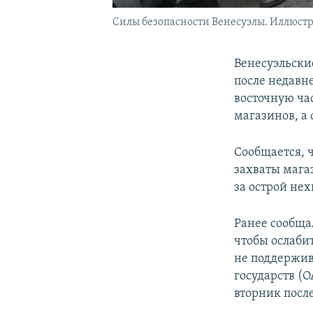
Силы безопасности Венесуэлы. Иллюстр
Венесуэльски
после недавн
восточную ча
магазинов, а
Сообщается, 
захваты мага
за острой нех
Ранее сообща
чтобы ослаби
не поддержив
государств (
вторник посл