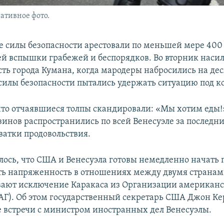
ативное фото.
е силы безопасности арестовали по меньшей мере 400
ей вспышки грабежей и беспорядков. Во вторник наси
сть города Кумана, когда мародеры набросились на де
 силы безопасности пытались удержать ситуацию под к
что отчаявшиеся толпы скандировали: «Мы хотим еды!
зинов распространились по всей Венесуэле за последни
ватки продовольствия.
лось, что США и Венесуэла готовы немедленно начать 
ть напряженность в отношениях между двумя странам
ают исключение Каракаса из Организации американ
ОАГ). Об этом государственный секретарь США Джон Ке
е встречи с министром иностранных дел Венесуэлы.