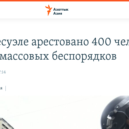
есуэле арестовано 400 че
 массовых беспорядков
:14
ся