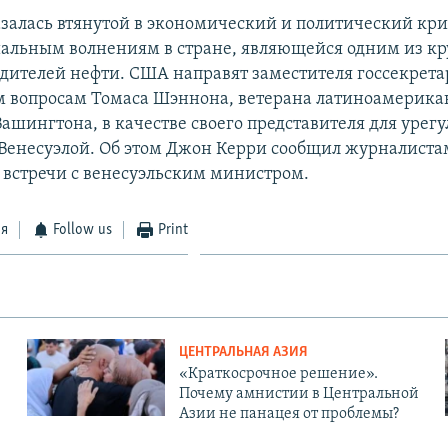
азалась втянутой в экономический и политический кри
иальным волнениям в стране, являющейся одним из к
дителей нефти. США направят заместителя госсекрет
 вопросам Томаса Шэннона, ветерана латиноамерика
ашингтона, в качестве своего представителя для урег
Венесуэлой. Об этом Джон Керри сообщил журналиста
 встречи c венесуэльским министром.
ся
Follow us
Print
ЦЕНТРАЛЬНАЯ АЗИЯ
«Краткосрочное решение».
Почему амнистии в Центральной
Азии не панацея от проблемы?