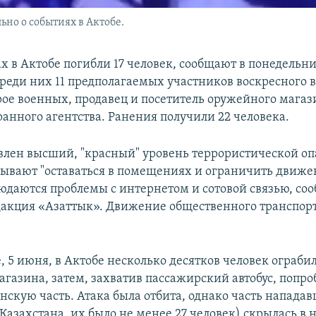
но о событиях в Актобе.
ах в Актобе погибли 17 человек, сообщают в понедельн
Среди них 11 предполагаемых участников воскресного
рое военных, продавец и посетитель оружейного магаз
ранного агентства. Ранения получили 22 человека.
явлен высший, "красный" уровень террористической оп
ывают "оставаться в помещениях и ограничить движе
людаются проблемы с интернетом и сотовой связью, со
дакция «Азаттык». Движение общественного транспор
, 5 июня, в Актобе несколько десятков человек ограби
газина, затем, захватив пассажирский автобус, попро
нскую часть. Атака была отбита, однако часть напада
азахстана, их было не менее 27 человек) скрылась в 