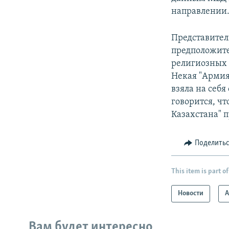
направлении.
Представител
предположит
религиозных 
Некая "Армия
взяла на себя
говорится, ч
Казахстана" 
Поделить
This item is part of
Новости
А
Вам будет интересно