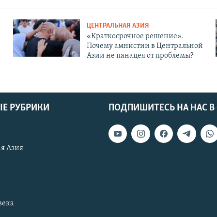
ЦЕНТРАЛЬНАЯ АЗИЯ
«Краткосрочное решение».
Почему амнистии в Центральной
Азии не панацея от проблемы?
Е РУБРИКИ
ПОДПИШИТЕСЬ НА НАС В
я Азия
века