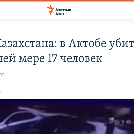
азахстана: в Актобе уби
ей мере 17 человек
:02
ся