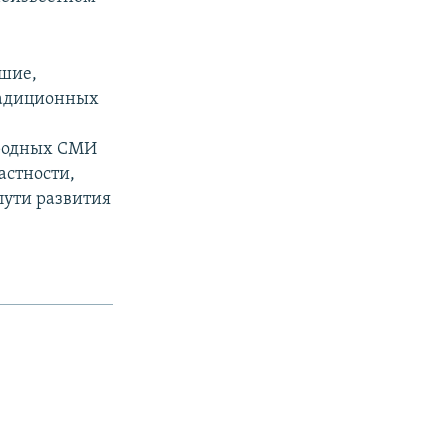
вшие,
радиционных
ародных СМИ
астности,
пути развития