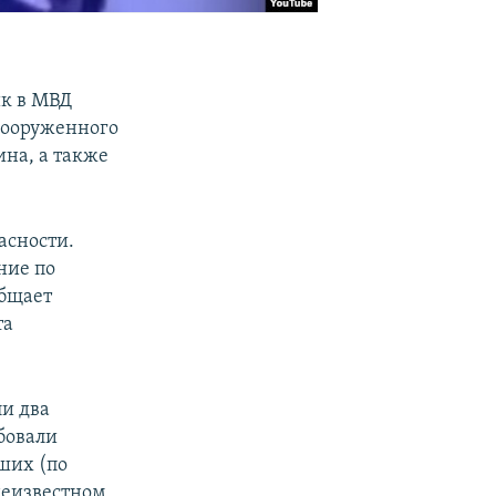
ик в МВД
 вооруженного
ина, а также
асности.
ние по
общает
та
ли два
бовали
вших (по
неизвестном