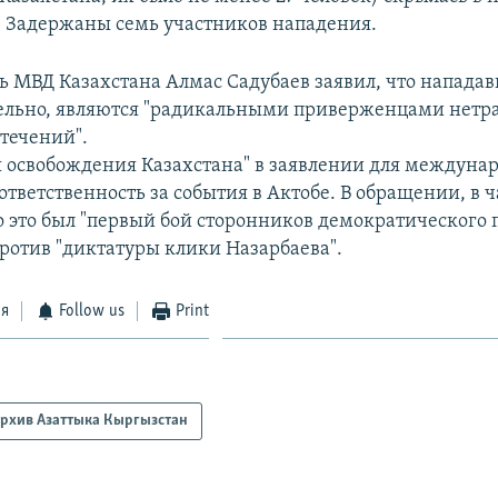
 Задержаны семь участников нападения.
ь МВД Казахстана Алмас Садубаев заявил, что напада
ельно, являются "радикальными приверженцами нет
течений".
 освобождения Казахстана" в заявлении для междун
 ответственность за события в Актобе. В обращении, в ч
то это был "первый бой сторонников демократического 
против "диктатуры клики Назарбаева".
ся
Follow us
Print
рхив Азаттыка Кыргызстан