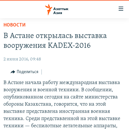
Доступность
ссылок
Вернуться
НОВОСТИ
к
ЦЕНТРАЛЬНАЯ АЗИЯ
В Астане открылась выставка
основному
НОВОСТИ
КАЗАХСТАН
содержанию
вооружения KADEX-2016
ВОЙНА В УКРАИНЕ
Вернутся
КЫРГЫЗСТАН
к
2 июня 2016, 09:48
НА ДРУГИХ ЯЗЫКАХ
УЗБЕКИСТАН
главной
Поделиться
ТАДЖИКИСТАН
ҚАЗАҚША
навигации
ПОДПИШИТЕСЬ НА НАС В СОЦСЕТЯХ
Вернутся
В Астане начала работу международная выставка
КЫРГЫЗЧА
к
вооружения и военной техники. В сообщении,
ЎЗБЕКЧА
поиску
опубликованном сегодня на сайте министерства
ТОҶИКӢ
Все сайты РСЕ/РС
обороны Казахстана, говорится, что на этой
выставке представлена иностранная военная
TÜRKMENÇE
техника. Среди представленной на этой выставке
техники — беспилотные летательные аппараты,