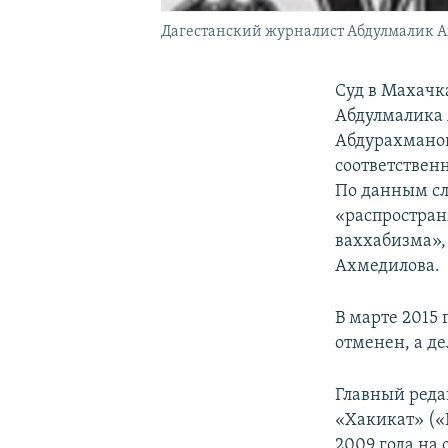
Дагестанский журналист Абдулмалик А
Суд в Махачк
Абдулмалика
Абдурахманов
соответственн
По данным сле
«распростран
ваххабизма»,
Ахмедилова.
В марте 2015
отменен, а де
Главный реда
«Хакикат» («
2009 года на