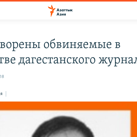
ворены обвиняемые в
тве дагестанского журна
08
ся