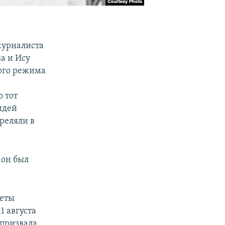
журналиста
а и Ису
гого режима
о тот
идей
реляли в
 он был
зеты
 августа
 призвала