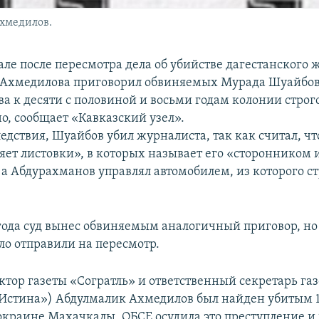
хмедилов.
але после пересмотра дела об убийстве дагестанского 
 Ахмедилова приговорил обвиняемых Мурада Шуайбов
а к десяти с половиной и восьми годам колонии стро
о, сообщает «Кавказский узел».
дствия, Шуайбов убил журналиста, так как считал, чт
яет листовки», в которых называет его «сторонником 
 а Абдурахманов управлял автомобилем, из которого ст
 года суд вынес обвиняемым аналогичный приговор, но
ло отправили на пересмотр.
ктор газеты «Согратль» и ответственный секретарь га
Истина») Абдулмалик Ахмедилов был найден убитым 11
 окраине Махачкалы. ОБСЕ осудила это преступление и