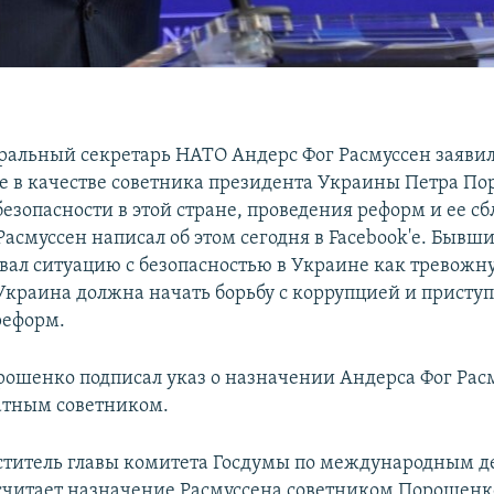
альный секретарь НАТО Андерс Фог Расмуссен заявил,
е в качестве советника президента Украины Петра По
безопасности в этой стране, проведения реформ и ее с
Расмуссен написал об этом сегодня в Facebook'е. Бывш
вал ситуацию с безопасностью в Украине как тревожн
 Украина должна начать борьбу с коррупцией и приступ
реформ.
рошенко подписал указ о назначении Андерса Фог Рас
атным советником.
титель главы комитета Госдумы по международным д
читает назначение Расмуссена советником Порошенк