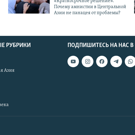
«Краткосрочное решение».
Почему амнистии в Центральной
Азии не панацея от проблемы?
Е РУБРИКИ
ПОДПИШИТЕСЬ НА НАС В
я Азия
века