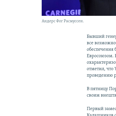
Андерс Фог Расмуссен.
Бывший генер
все возможно
обеспечения 
Евросоюзом. 
охарактеризо
отметил, что
проведению 
В пятницу По
своим внешт
Первый замес
Калашников с