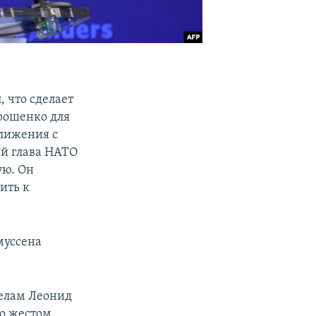
 что сделает
рошенко для
ближения с
ий глава НАТО
ую. Он
ить к
муссена
елам Леонид
о жестом,