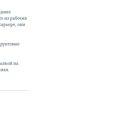
днике
то из рабочих
карьере, они
грунтовые
сылкой на
 мая.