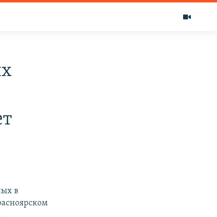
их
ет
ных в
расноярском
.