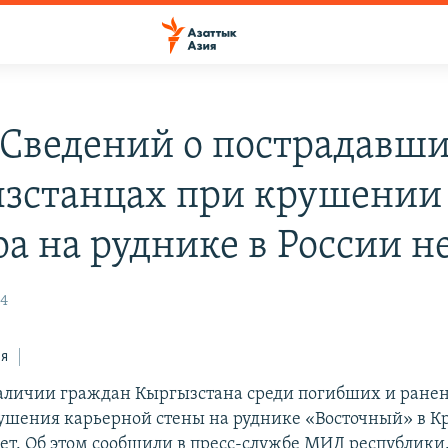
Сведений о пострадавш
зстанцах при крушении
ра на руднике в России н
44
ся
аличии граждан Кыргызстана среди погибших и ране
рушения карьерной стены на руднике «Восточный» в К
нет. Об этом сообщили в пресс-службе МИД республики