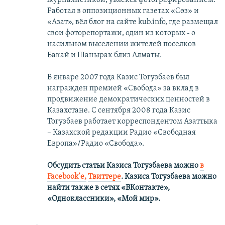
Работал в оппозиционных газетах «Сөз» и
«Азат», вёл блог на сайте kub.info, где размещал
свои фоторепортажи, один из которых - о
насильном выселении жителей поселков
Бакай и Шанырак близ Алматы.
В январе 2007 года Казис Тогузбаев был
награжден премией «Свобода» за вклад в
продвижение демократических ценностей в
Казахстане. С сентября 2008 года Казис
Тогузбаев работает корреспондентом Азаттыка
– Казахской редакции Радио «Свободная
Европа»/Радио «Свобода».
Обсудить статьи Казиса Тогузбаева можно
в
Facebook’е,
Твиттере
.
Казиса Тогузбаева можно
найти также в сетях
«ВКонтакте»,
«Одноклассники», «Мой мир».