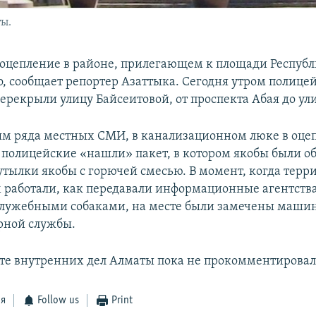
ы.
оцепление в районе, прилегающем к площади Республ
о, сообщает репортер Азаттыка. Сегодня утром полице
перекрыли улицу Байсеитовой, от проспекта Абая до ул
м ряда местных СМИ, в канализационном люке в оце
 полицейские «нашли» пакет, в котором якобы были о
утылки якобы с горючей смесью. В момент, когда терр
м работали, как передавали информационные агентства
служебными собаками, на месте были замечены маши
рной службы.
те внутренних дел Алматы пока не прокомментировал
ся
Follow us
Print