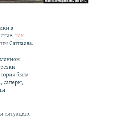
ики в
йские,
как
ицы Сатпаева.
пленном
брезки
итория была
, саперы,
ны
и ситуацию.