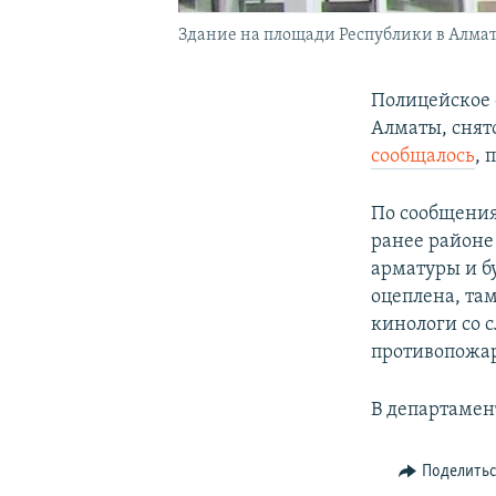
Здание на площади Республики в Алмат
Полицейское 
Алматы, снят
сообщалось
, 
По сообщения
ранее районе
арматуры и б
оцеплена, та
кинологи со 
противопожа
В департамен
Поделить