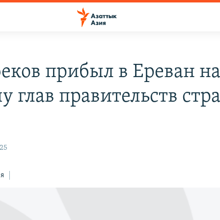
еков прибыл в Ереван н
чу глав правительств стр
:25
ся