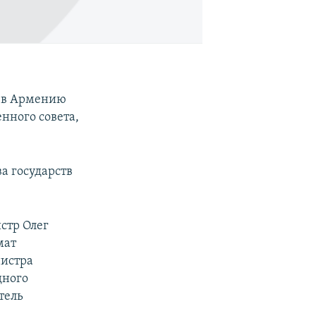
 в Армению
нного совета,
а государств
стр Олег
мат
нистра
дного
тель