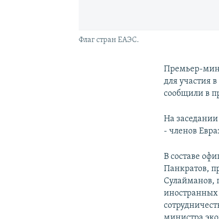
Флаг стран ЕАЭС.
Премьер-мин
для участия 
сообщили в п
На заседании
- членов Евр
В составе оф
Панкратов, п
Сулайманов, 
иностранных 
сотрудничест
министра эко