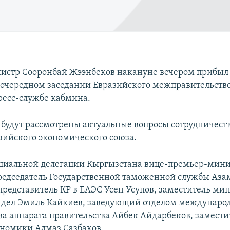
истр Сооронбай Жээнбеков накануне вечером прибыл
в очередном заседании Евразийского межправительстве
ресс-службе кабмина.
 будут рассмотрены актуальные вопросы сотрудничеств
азийского экономического союза.
ициальной делегации Кыргызстана вице-премьер-мини
редседатель Государственной таможенной службы Аза
представитель КР в ЕАЭС Усен Усупов, заместитель ми
дел Эмиль Кайкиев, заведующий отделом междунаро
ва аппарата правительства Айбек Айдарбеков, замести
номики Алмаз Сазбаков.