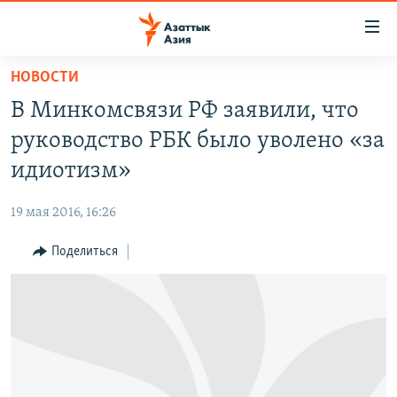
Доступность
ссылок
Вернуться
НОВОСТИ
к
ЦЕНТРАЛЬНАЯ АЗИЯ
В Минкомсвязи РФ заявили, что
основному
НОВОСТИ
КАЗАХСТАН
содержанию
руководство РБК было уволено «за
ВОЙНА В УКРАИНЕ
Вернутся
КЫРГЫЗСТАН
идиотизм»
к
НА ДРУГИХ ЯЗЫКАХ
УЗБЕКИСТАН
главной
19 мая 2016, 16:26
ТАДЖИКИСТАН
ҚАЗАҚША
навигации
ПОДПИШИТЕСЬ НА НАС В СОЦСЕТЯХ
Вернутся
Поделиться
КЫРГЫЗЧА
к
ЎЗБЕКЧА
поиску
ТОҶИКӢ
Все сайты РСЕ/РС
TÜRKMENÇE