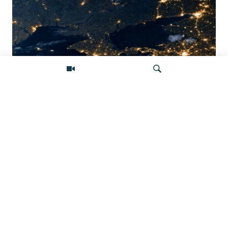
Донбасс во тьме: снимки со спутника
показывают депопуляцию
Искать