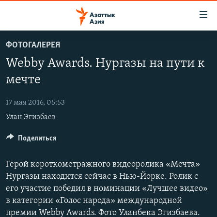
Доступность
ссылок
Вернуться
ФОТОГАЛЕРЕЯ
к
ЦЕНТРАЛЬНАЯ АЗИЯ
Webby Awards. Нургазы на пути к
основному
НОВОСТИ
КАЗАХСТАН
содержанию
мечте
ВОЙНА В УКРАИНЕ
Вернутся
КЫРГЫЗСТАН
к
17 мая 2016, 05:53
НА ДРУГИХ ЯЗЫКАХ
УЗБЕКИСТАН
главной
Улан Эгизбаев
ТАДЖИКИСТАН
ҚАЗАҚША
навигации
ПОДПИШИТЕСЬ НА НАС В СОЦСЕТЯХ
Вернутся
Поделиться
КЫРГЫЗЧА
к
ЎЗБЕКЧА
поиску
Герой короткометражного видеоролика «Мечта»
ТОҶИКӢ
Все сайты РСЕ/РС
Нургазы находится сейчас в Нью-Йорке. Ролик с
его участие победил в номинации «Лучшее видео»
TÜRKMENÇE
в категории «Голос народа» международной
премии Webby Awards. Фото Уланбека Эгизбаева.