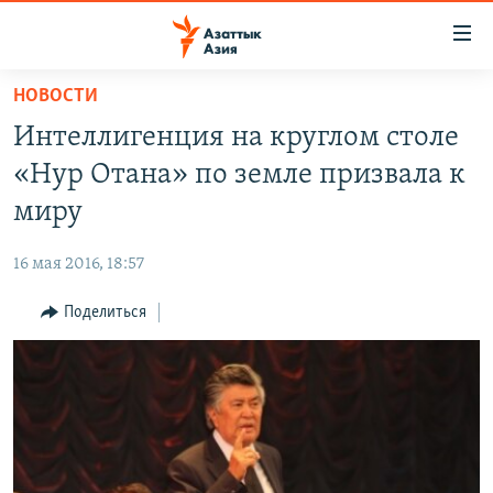
Доступность
ссылок
Вернуться
НОВОСТИ
к
ЦЕНТРАЛЬНАЯ АЗИЯ
Интеллигенция на круглом столе
основному
НОВОСТИ
КАЗАХСТАН
содержанию
«Нур Отана» по земле призвала к
ВОЙНА В УКРАИНЕ
Вернутся
КЫРГЫЗСТАН
миру
к
НА ДРУГИХ ЯЗЫКАХ
УЗБЕКИСТАН
главной
16 мая 2016, 18:57
ТАДЖИКИСТАН
ҚАЗАҚША
навигации
ПОДПИШИТЕСЬ НА НАС В СОЦСЕТЯХ
Вернутся
Поделиться
КЫРГЫЗЧА
к
ЎЗБЕКЧА
поиску
ТОҶИКӢ
Все сайты РСЕ/РС
TÜRKMENÇE