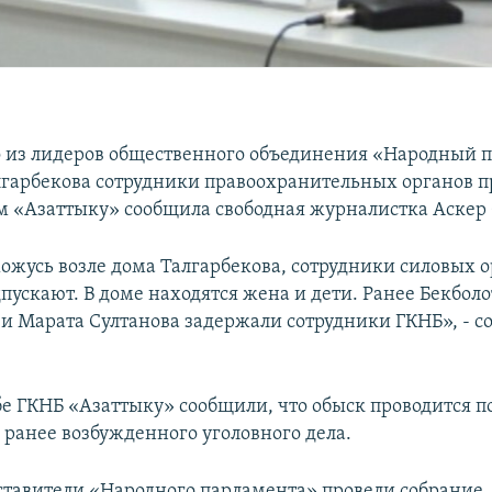
о из лидеров общественного объединения «Народный 
лгарбекова сотрудники правоохранительных органов п
ом «Азаттыку» сообщила свободная журналистка Аскер
хожусь возле дома Талгарбекова, сотрудники силовых 
пускают. В доме находятся жена и дети. Ранее Бекболо
 и Марата Султанова задержали сотрудники ГКНБ», - 
бе ГКНБ «Азаттыку» сообщили, что обыск проводится п
 ранее возбужденного уголовного дела.
ставители «Народного парламента» провели собрание,