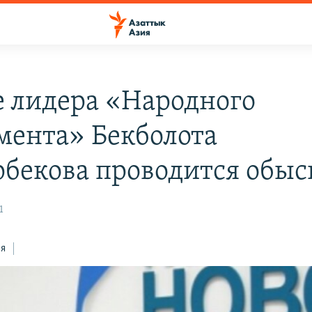
е лидера «Народного
мента» Бекболота
рбекова проводится обыс
1
ся