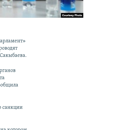
парламент»
роводят
 Сакыбаева.
органов
та
сообщила
о санкции
 на котором