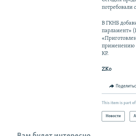
потребовали о
В ГКНБ добав
парламент» (
«Приготовлен
применению н
КР.
ZKo
Поделить
This item is part of
Новости
А