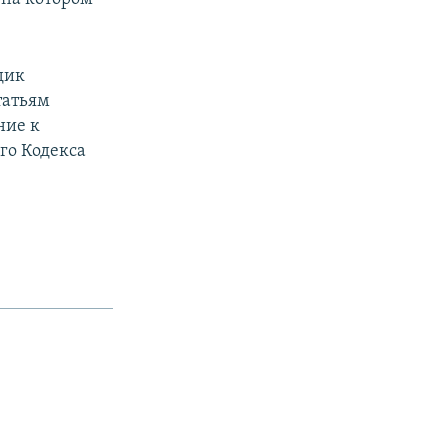
дик
татьям
ние к
го Кодекса