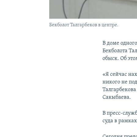
Бекболот Талгарбеков в центре.
В доме одног
Бекболота Та
обыск. Об эт
«Я сейчас на
никого не под
Талгарбекова
Сакыбаева.
В пресс-служ
суда в рамках
Сегодня пред