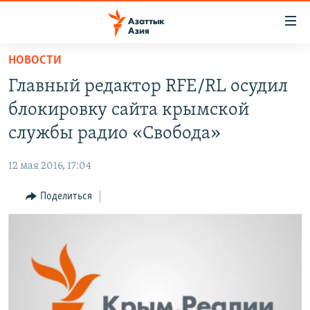
Доступность
ссылок
Вернуться
НОВОСТИ
к
ЦЕНТРАЛЬНАЯ АЗИЯ
Главный редактор RFE/RL осудил
основному
НОВОСТИ
КАЗАХСТАН
содержанию
блокировку сайта крымской
ВОЙНА В УКРАИНЕ
Вернутся
КЫРГЫЗСТАН
службы радио «Свобода»
к
НА ДРУГИХ ЯЗЫКАХ
УЗБЕКИСТАН
главной
12 мая 2016, 17:04
ТАДЖИКИСТАН
ҚАЗАҚША
навигации
ПОДПИШИТЕСЬ НА НАС В СОЦСЕТЯХ
Вернутся
Поделиться
КЫРГЫЗЧА
к
ЎЗБЕКЧА
поиску
ТОҶИКӢ
Все сайты РСЕ/РС
TÜRKMENÇE