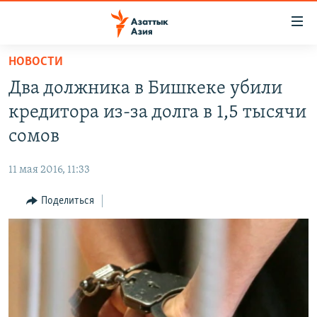
Доступность
ссылок
Вернуться
НОВОСТИ
к
ЦЕНТРАЛЬНАЯ АЗИЯ
Два должника в Бишкеке убили
основному
НОВОСТИ
КАЗАХСТАН
содержанию
кредитора из-за долга в 1,5 тысячи
ВОЙНА В УКРАИНЕ
Вернутся
КЫРГЫЗСТАН
сомов
к
НА ДРУГИХ ЯЗЫКАХ
УЗБЕКИСТАН
главной
11 мая 2016, 11:33
ТАДЖИКИСТАН
ҚАЗАҚША
навигации
ПОДПИШИТЕСЬ НА НАС В СОЦСЕТЯХ
Вернутся
Поделиться
КЫРГЫЗЧА
к
ЎЗБЕКЧА
поиску
ТОҶИКӢ
Все сайты РСЕ/РС
TÜRKMENÇE