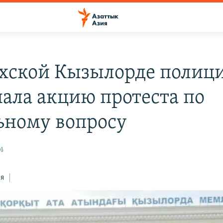
ахской Кызылорде полиц
нала акцию протеста по
ьному вопросу
04
ся