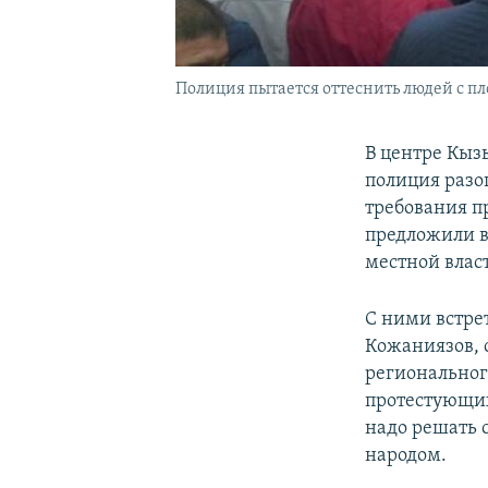
Полиция пытается оттеснить людей с пло
В центре Кыз
полиция разо
требования п
предложили в
местной влас
С ними встре
Кожаниязов, 
региональног
протестующих 
надо решать 
народом.