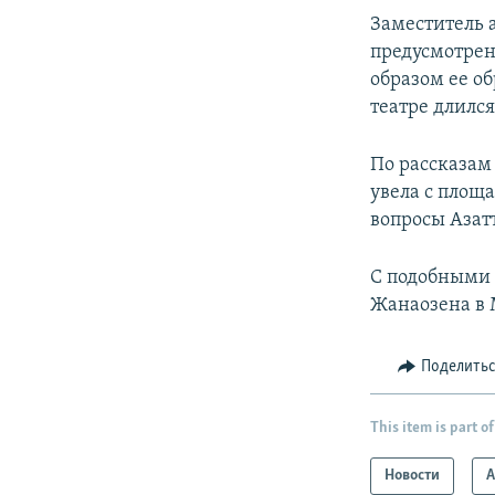
Заместитель а
предусмотрен
образом ее об
театре длился
По рассказам
увела с площ
вопросы Азат
С подобными 
Жанаозена в 
Поделить
This item is part of
Новости
А