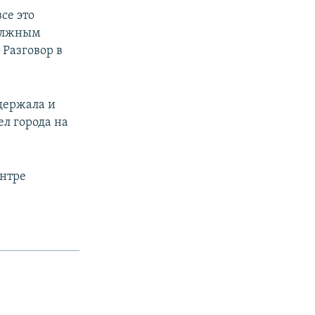
се это
должным
 Разговор в
держала и
ел города на
ентре