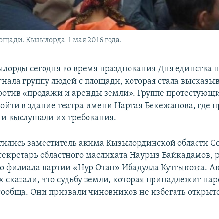
щади. Кызылорда, 1 мая 2016 года.
ылорды сегодня во время празднования Дня единства 
гнала группу людей с площади, которая стала высказы
ротив «продажи и аренды земли». Группе протестующи
ойти в здание театра имени Нартая Бекежанова, где п
ти выслушали их требования.
тились заместитель акима Кызылординской области С
секретарь областного маслихата Наурыз Байкадамов, 
о филиала партии «Нур Отан» Ибадулла Куттыкожа. А
сказали, что судьбу земли, которая принадлежит наро
сообща. Они призвали чиновников не избегать открыт