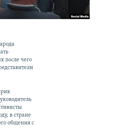
народа
вать
х после чего
редставители
ерик
руководитель
ктивисты
ду, в стране
ого общения с