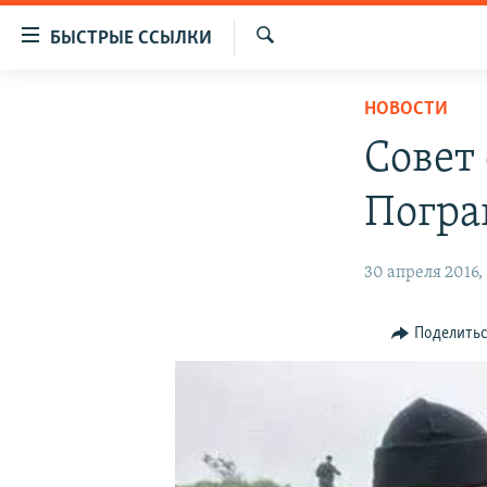
Доступность
БЫСТРЫЕ ССЫЛКИ
ссылок
Искать
Вернуться
ЦЕНТРАЛЬНАЯ АЗИЯ
НОВОСТИ
к
НОВОСТИ
КАЗАХСТАН
основному
Совет
содержанию
ВОЙНА В УКРАИНЕ
КЫРГЫЗСТАН
Вернутся
Погра
НА ДРУГИХ ЯЗЫКАХ
УЗБЕКИСТАН
к
главной
ТАДЖИКИСТАН
ҚАЗАҚША
30 апреля 2016, 
навигации
КЫРГЫЗЧА
Вернутся
к
ЎЗБЕКЧА
Поделить
поиску
ТОҶИКӢ
TÜRKMENÇE