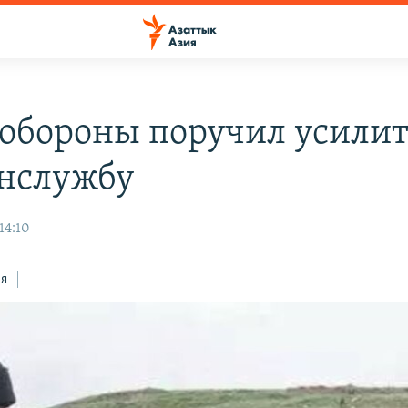
 обороны поручил усили
нслужбу
14:10
ся