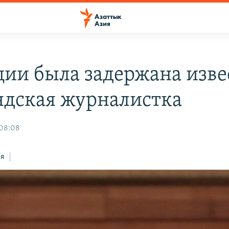
ции была задержана изве
ндская журналистка
 08:08
ся