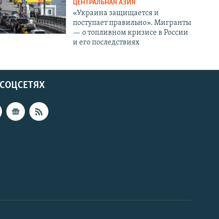
ЦЕНТРАЛЬНАЯ АЗИЯ
«Украина защищается и
поступает правильно». Мигранты
— о топливном кризисе в России
и его последствиях
 СОЦСЕТЯХ