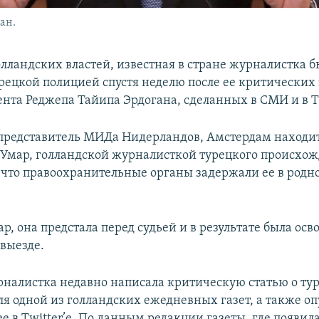
ан.
лландских властей, известная в стране журналистка б
рецкой полицией спустя неделю после ее критических
ента Реджепа Тайипа Эрдогана, сделанных в СМИ и в Tw
представитель МИДа Нидерландов, Амстердам находит
у Умар, голландской журналисткой турецкого происхо
что правоохранительные органы задержали ее в родн
р, она предстала перед судьей и в результате была ос
евыезде.
рналистка недавно написала критическую статью о ту
ля одной из голландских ежедневных газет, а также о
е в Twitter’е. По данным редакции газеты, где появила