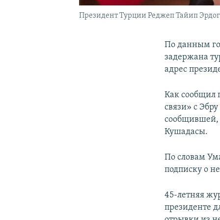
Президент Турции Реджеп Тайип Эрдог
По данным го
задержана ту
адрес презид
Как сообщил 
связи» с Эбр
сообщившей, 
Кушадасы.
По словам Ума
подписку о н
45-летняя жу
президенте д
отрывки из не