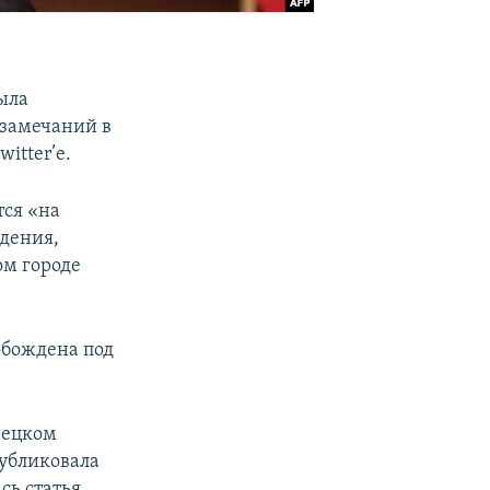
ыла
 замечаний в
itter’е.
ся «на
ждения,
ом городе
вобождена под
рецком
публиковала
сь статья,