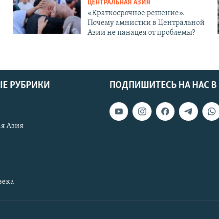
ЦЕНТРАЛЬНАЯ АЗИЯ
«Краткосрочное решение».
Почему амнистии в Центральной
Азии не панацея от проблемы?
Е РУБРИКИ
ПОДПИШИТЕСЬ НА НАС В
я Азия
века