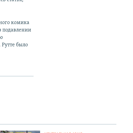
тного комика
в подавлении
ую
 Рутте было