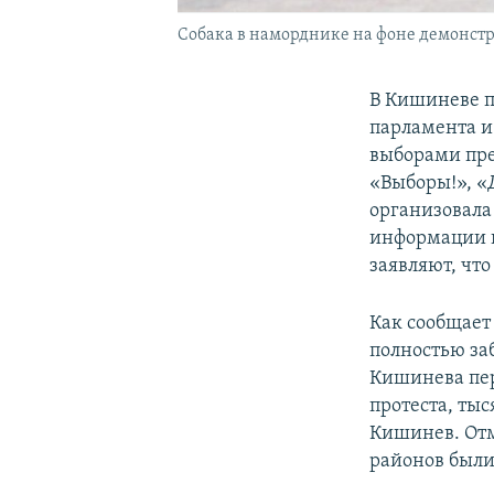
Собака в наморднике на фоне демонстра
В Кишиневе п
парламента и
выборами пре
«Выборы!», «
организовала
информации п
заявляют, чт
Как сообщает
полностью за
Кишинева пер
протеста, ты
Кишинев. Отм
районов были