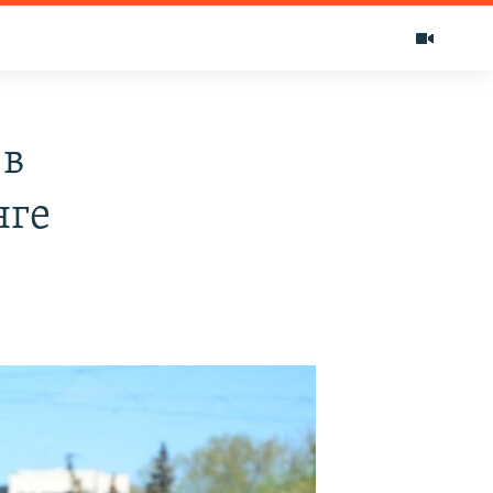
 в
нге