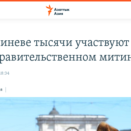
иневе тысячи участвуют
равительственном мити
18:34
ся