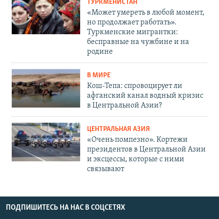
ТУРКМЕНИСТАН
«Может умереть в любой момент,
но продолжает работать».
Туркменские мигрантки:
бесправные на чужбине и на
родине
В МИРЕ
Кош-Тепа: спровоцирует ли
афганский канал водный кризис
в Центральной Азии?
ЦЕНТРАЛЬНАЯ АЗИЯ
«Очень помпезно». Кортежи
президентов в Центральной Азии
и эксцессы, которые с ними
связывают
ПОДПИШИТЕСЬ НА НАС В СОЦСЕТЯХ