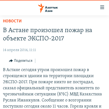
Доступность
ссылок
Вернуться
НОВОСТИ
к
ЦЕНТРАЛЬНАЯ АЗИЯ
В Астане произошел пожар на
основному
НОВОСТИ
КАЗАХСТАН
содержанию
объекте ЭКСПО-2017
ВОЙНА В УКРАИНЕ
Вернутся
КЫРГЫЗСТАН
к
14 апреля 2016, 11:11
НА ДРУГИХ ЯЗЫКАХ
УЗБЕКИСТАН
главной
Поделиться
ТАДЖИКИСТАН
ҚАЗАҚША
навигации
ПОДПИШИТЕСЬ НА НАС В СОЦСЕТЯХ
Вернутся
В Астане сегодня утром произошел пожар в
КЫРГЫЗЧА
к
строящемся здании на территории площадки
ЎЗБЕКЧА
поиску
ЭКСПО-2017. При пожаре никто не пострадал,
ТОҶИКӢ
Все сайты РСЕ/РС
сказал официальный представитель комитета по
чрезвычайным ситуациям (КЧС) МВД Казахстана
TÜRKMENÇE
Руслан Иманкулов. Сообщение о возгорании
поступило сегодня около 11 часов. Горела кровля и