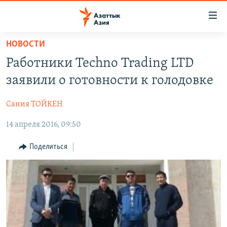
Доступность
ссылок
Вернуться
НОВОСТИ
к
ЦЕНТРАЛЬНАЯ АЗИЯ
Работники Techno Trading LTD
основному
НОВОСТИ
КАЗАХСТАН
содержанию
заявили о готовности к голодовке
ВОЙНА В УКРАИНЕ
Вернутся
КЫРГЫЗСТАН
к
Сания ТОЙКЕН
НА ДРУГИХ ЯЗЫКАХ
УЗБЕКИСТАН
главной
14 апреля 2016, 09:50
ТАДЖИКИСТАН
ҚАЗАҚША
навигации
ПОДПИШИТЕСЬ НА НАС В СОЦСЕТЯХ
Вернутся
КЫРГЫЗЧА
Поделиться
к
ЎЗБЕКЧА
поиску
ТОҶИКӢ
Все сайты РСЕ/РС
TÜRKMENÇE