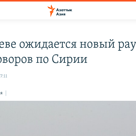
еве ожидается новый ра
оворов по Сирии
7:11
ся