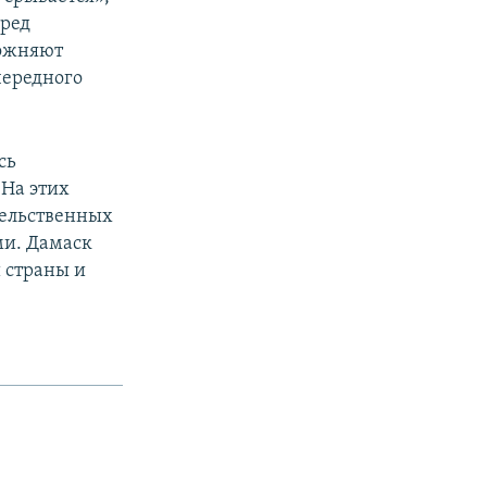
еред
ложняют
чередного
сь
 На этих
тельственных
ми. Дамаск
й страны и