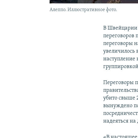
Алеппо. Иллюстративное фото.
В Швейцарии 
переговоров 
переговоры н
увеличилось 
наступление 
группировкой
Переговоры п
правительств
убито свыше 
вынуждено по
посредничест
надеяться на
«В настоящее