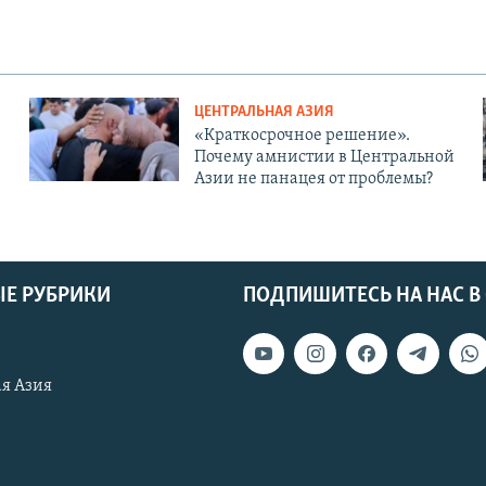
ЦЕНТРАЛЬНАЯ АЗИЯ
«Краткосрочное решение».
Почему амнистии в Центральной
Азии не панацея от проблемы?
Е РУБРИКИ
ПОДПИШИТЕСЬ НА НАС В
я Азия