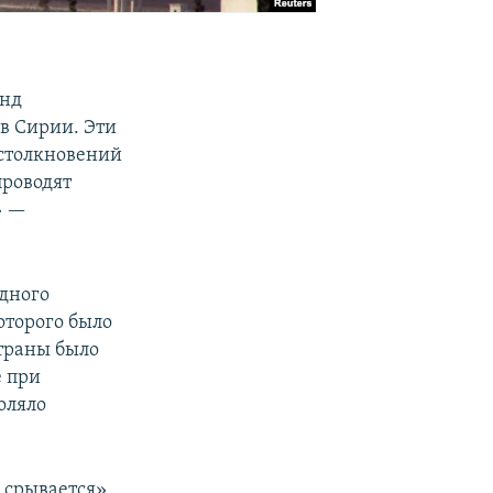
унд
в Сирии. Эти
 столкновений
проводят
» —
дного
оторого было
страны было
е при
оляло
 срывается»,