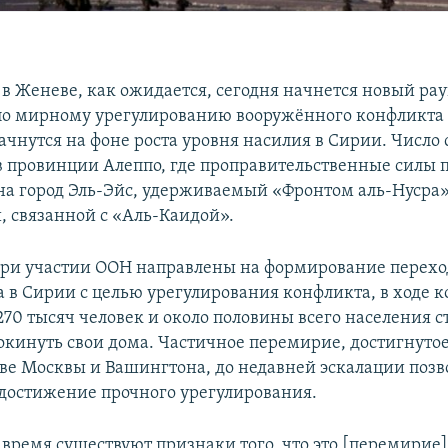
в Женеве, как ожидается, сегодня начнется новый ра
по мирному урегулированию вооружённого конфликта 
ачнутся на фоне роста уровня насилия в Сирии. Число
в провинции Алеппо, где проправительственные силы 
на город Эль-Эйс, удерживаемый «Фронтом аль-Нусра
, связанной с «Аль-Каидой».
ри участии ООН направлены на формирование перехо
а в Сирии с целью урегулирования конфликта, в ходе к
270 тысяч человек и около половины всего населения 
кинуть свои дома. Частичное перемирие, достигнуто
ве Москвы и Вашингтона, до недавней эскалации позв
 достижение прочного урегулирования.
 время существуют признаки того, что это [перемирие]