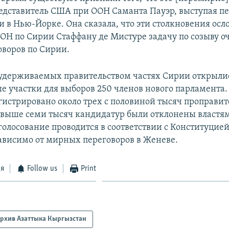
едставитель США при ООН Саманта Пауэр, выступая п
 в Нью-Йорке. Она сказала, что эти столкновения ос
ОН по Сирии Стаффану де Мистуре задачу по созыву о
оворов по Сирии.
удерживаемых правительством частях Сирии открыли
е участки для выборов 250 членов нового парламента.
гистрировано около трех с половиной тысяч проправи
свыше семи тысяч кандидатур были отклонены властя
 голосование проводится в соответствии с Конституцие
ависимо от мирных переговоров в Женеве.
ся
Follow us
Print
рхив Азаттыка Кыргызстан