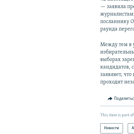
— заявила пр
журналистами
посланнику О
раунда перег
Между тем в 
избирательны
выборах заре
кандидатов, 
заявляет, что
проходит нез
Поделить
This item is part of
Новости
А