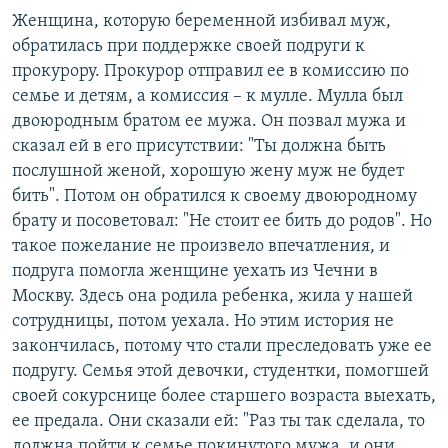
Женщина, которую беременной избивал муж,
обратилась при поддержке своей подруги к
прокурору. Прокурор отправил ее в комиссию по
семье и детям, а комиссия – к мулле. Мулла был
двоюродным братом ее мужа. Он позвал мужа и
сказал ей в его присутствии: "Ты должна быть
послушной женой, хорошую жену муж не будет
бить". Потом он обратился к своему двоюродному
брату и посоветовал: "Не стоит ее бить до родов". Но
такое пожелание не произвело впечатления, и
подруга помогла женщине уехать из Чечни в
Москву. Здесь она родила ребенка, жила у нашей
сотрудницы, потом уехала. Но этим история не
закончилась, потому что стали преследовать уже ее
подругу. Семья этой девочки, студентки, помогшей
своей сокурснице более старшего возраста выехать,
ее предала. Они сказали ей: "Раз ты так сделала, то
должна пойти к семье покинутого мужа, и они