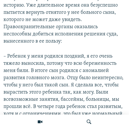
историю. Уже длительное время она безуспешно
пытается вернуть отнятого у нее больного сына,
которого не может даже увидеть.
Правоохранительные органы оказались
неспособны добиться исполнения решения суда,
вынесенного в ее пользу:
– Ребенок у меня родился поздний, я его очень
тяжело выносила, потому что всю беременность
меня били. В итоге сын родился с аномалией
развития головного мозга. Отцу было неинтересно,
чтобы у него был такой сын. Я сделала все, чтобы
вырастить этого ребенка так, как могу. Были
всевозможные занятия, бассейны, больницы, мы
прошли всё. В четыре года ребенок стал развитым,
хотя и с ограничениями, это был уже нормальный
ребенок. Тогда отец забрал его у меня и увез в
Чечню. Основной причиной было "аморальное"