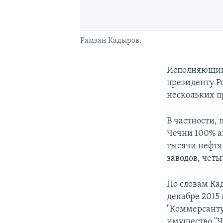
Рамзан Кадыров.
Исполняющий 
президенту Р
нескольких п
В частности,
Чечни 100% а
тысячи нефтя
заводов, чет
По словам Ка
декабре 2015 
"Коммерсанту"
имущество "Ч