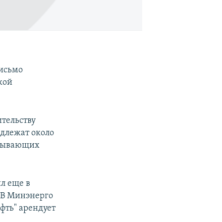
исьмо
кой
ительству
длежат около
атывающих
л еще в
. В Минэнерго
фть" арендует