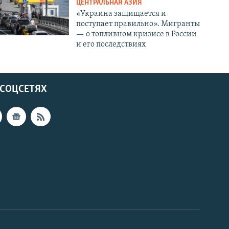
ЦЕНТРАЛЬНАЯ АЗИЯ
«Украина защищается и
поступает правильно». Мигранты
— о топливном кризисе в России
и его последствиях
 СОЦСЕТЯХ