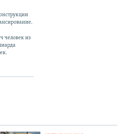
конструкции
нансирование.
ч человек из
ллиарда
ек.