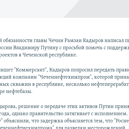
обязанности главы Чечни Рамзан Кадыров написал п
оссии Владимиру Путину с просьбой помочь с поддерж
роектов в Чеченской республике.
 пишет "Коммерсант", Кадыров попросил передать прав
кций компании "Чеченнефтехимпром", которой прина
ных скважин в республике, несколько нефтеперераб
ыре нефтебазы.
дырова, решение о передаче этих активов Путин приня
года, однако правительство затягивает с исполнением
 объяснили, что задержка объясняется тем, что "Росне
еченнефтиехимпрома" для разведки месторождений.