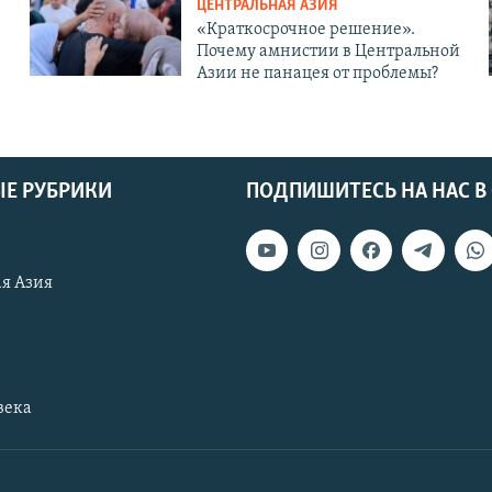
ЦЕНТРАЛЬНАЯ АЗИЯ
«Краткосрочное решение».
Почему амнистии в Центральной
Азии не панацея от проблемы?
Е РУБРИКИ
ПОДПИШИТЕСЬ НА НАС В
я Азия
века