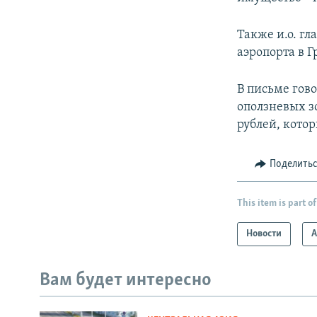
Также и.о. г
аэропорта в 
В письме гов
оползневых зо
рублей, кото
Поделить
This item is part of
Новости
А
Вам будет интересно