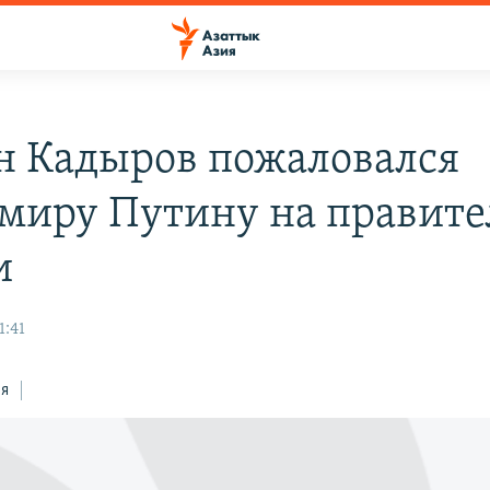
н Кадыров пожаловался
миру Путину на правите
и
1:41
ся