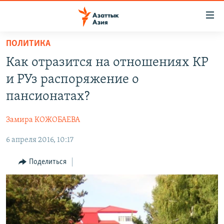
Доступность
ссылок
Вернуться
ПОЛИТИКА
к
ЦЕНТРАЛЬНАЯ АЗИЯ
Как отразится на отношениях КР
основному
НОВОСТИ
КАЗАХСТАН
содержанию
и РУз распоряжение о
ВОЙНА В УКРАИНЕ
Вернутся
КЫРГЫЗСТАН
пансионатах?
к
НА ДРУГИХ ЯЗЫКАХ
УЗБЕКИСТАН
главной
Замира КОЖОБАЕВА
ТАДЖИКИСТАН
ҚАЗАҚША
навигации
ПОДПИШИТЕСЬ НА НАС В СОЦСЕТЯХ
Вернутся
6 апреля 2016, 10:17
КЫРГЫЗЧА
к
ЎЗБЕКЧА
Поделиться
поиску
ТОҶИКӢ
Все сайты РСЕ/РС
TÜRKMENÇE