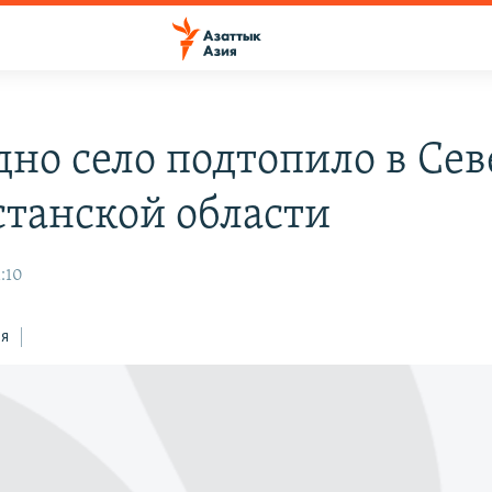
дно село подтопило в Сев
станской области
1:10
ся