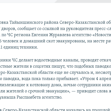
ровка Тайыншинского района Северо-Казахстанской об
7 дворов, сообщает со ссылкой на руководителя пресс-
 по ЧС региона Евгения Журавлева агентство «Новост
26 человек и домашний скот эвакуированы, на месте ра
11 единиц техники.
дники ЧС делают водоотводные каналы, проводят откач
естные жители в соцсетях пишут, что подобных паводко
еро-Казахстанской области еще не случалось и, несмот
 паводка, вода пока только прибывает. «Утром 4 апрел
близлежащие к котловану дома, ночью сотрудники аки
ли жителей о срочной эвакуации», — приводит слова 
уаныша Рыспамбета агентство.
в Северо-Казахстанской области начались на прошлой 