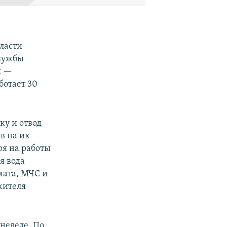
ласти
службы
и —
ботает 30
ку и отвод
в на их
ря на работы
я вода
мата, МЧС и
жителя
неделе. По