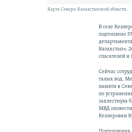
Карта Северо-Казахстанской области.
В селе Келле
подтоплено 3
департамента
Казахстан». 
спасателей и 
Сейчас сотру
талых вод. М
памяти в Сев
по устранению
захлестнула 
МВД оповести
Келлеровки К
Подтопления 