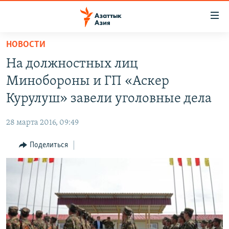
Доступность
ссылок
Вернуться
НОВОСТИ
к
ЦЕНТРАЛЬНАЯ АЗИЯ
На должностных лиц
основному
НОВОСТИ
КАЗАХСТАН
содержанию
Минобороны и ГП «Аскер
ВОЙНА В УКРАИНЕ
Вернутся
КЫРГЫЗСТАН
Курулуш» завели уголовные дела
к
НА ДРУГИХ ЯЗЫКАХ
УЗБЕКИСТАН
главной
28 марта 2016, 09:49
ТАДЖИКИСТАН
ҚАЗАҚША
навигации
ПОДПИШИТЕСЬ НА НАС В СОЦСЕТЯХ
Вернутся
Поделиться
КЫРГЫЗЧА
к
ЎЗБЕКЧА
поиску
ТОҶИКӢ
Все сайты РСЕ/РС
TÜRKMENÇE