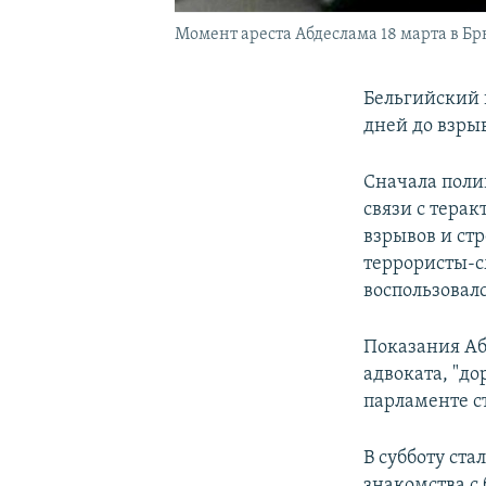
Момент ареста Абдеслама 18 марта в Бр
Бельгийский 
дней до взрыв
Сначала полиц
связи с тера
взрывов и стр
террористы-с
воспользовал
Показания Аб
адвоката, "д
парламенте с
В субботу ста
знакомства с