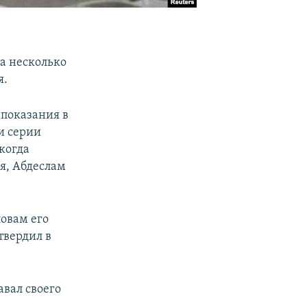
а несколько
я.
 показания в
и серии
 когда
я, Абдеслам
овам его
твердил в
авал своего