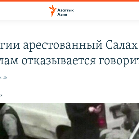
ьгии арестованный Салах
лам отказывается говори
6:25
ся