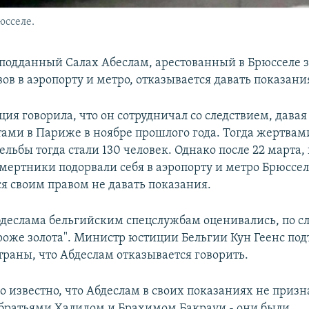
юсселе.
подданный Салах Абеслам, арестованный в Брюсселе з
ов в аэропорту и метро, отказывается давать показани
ия говорила, что он сотрудничал со следствием, давая
ктами в Париже в ноябре прошлого года. Тогда жертвам
ельбы тогда стали 130 человек. Однако после 22 марта,
мертники подорвали себя в аэропорту и метро Брюссел
ся своим правом не давать показания.
деслама бельгийским спецслужбам оценивались, по сл
ороже золота". Министр юстиции Бельгии Кун Геенс под
траны, что Абдеслам отказывается говорить.
ло известно, что Абдеслам в своих показаниях не призн
 братьями Халидом и Брахимом Бакрауи - они были