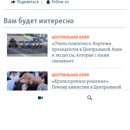
Поделиться
Follow us
Вам будет интересно
ЦЕНТРАЛЬНАЯ АЗИЯ
«Очень помпезно». Кортежи
президентов в Центральной Азии
и эксцессы, которые с ними
связывают
ЦЕНТРАЛЬНАЯ АЗИЯ
«Краткосрочное решение».
Почему амнистии в Центральной
Азии не панацея от проблемы?
ЦЕНТРАЛЬНАЯ АЗИЯ
«Украина защищается и
поступает правильно». Мигранты
— о топливном кризисе в России
Искать