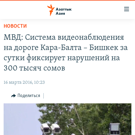
Доступность
ссылок
Вернуться
НОВОСТИ
к
ЦЕНТРАЛЬНАЯ АЗИЯ
МВД: Система видеонаблюдения
основному
НОВОСТИ
КАЗАХСТАН
содержанию
на дороге Кара-Балта – Бишкек за
ВОЙНА В УКРАИНЕ
Вернутся
КЫРГЫЗСТАН
сутки фиксирует нарушений на
к
НА ДРУГИХ ЯЗЫКАХ
УЗБЕКИСТАН
300 тысяч сомов
главной
ТАДЖИКИСТАН
ҚАЗАҚША
навигации
ПОДПИШИТЕСЬ НА НАС В СОЦСЕТЯХ
16 марта 2016, 10:23
Вернутся
КЫРГЫЗЧА
к
Поделиться
ЎЗБЕКЧА
поиску
ТОҶИКӢ
Все сайты РСЕ/РС
TÜRKMENÇE