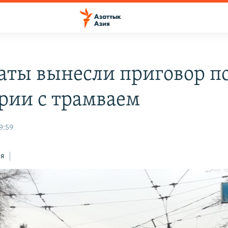
аты вынесли приговор по
арии с трамваем
9:59
ся