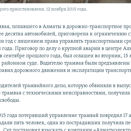
ого приостановлена. 12 ноября 2015 года.
мвая, попавшего в Алматы в дорожно-транспортное пр
ее десятка автомобилей, приговорена к ограничению 
ин год с лишением права управлять транспортными ср
 года. Приговор по делу о крупной аварии в центре Ал
 сентябре прошлого года, был оглашен во вторник, 15 
районном суде. Водителю трамвая были предъявлены
авил дорожного движения и эксплуатации транспортн
одителей трамвайного депо, которую обвиняли в выпус
 трамвая с техническими неисправностями, получила 
свободы.
2015 года потерявший управление трамвай повредил 17 
адали пять человек, одна из пострадавших получила п
. Суд постановил взыскать с компании «Алматыэлектр