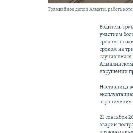
Трамвайное депо в Алматы, работа котор
Водитель тра
участием бол
сроком на од
сроком на три
случившейся в
Алмалинском 
нарушении пр
Наставница в
эксплуатацию
ограничения 
21 сентября 
аварии постр
позвоночника