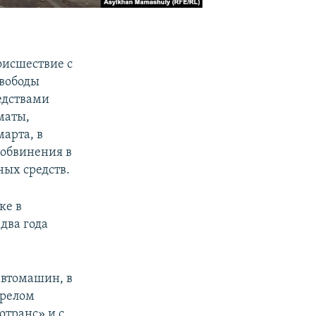
оисшествие с
свободы
едствами
маты,
марта, в
 обвинения в
ых средств.
ке в
два года
автомашин, в
ерелом
отранс» и с