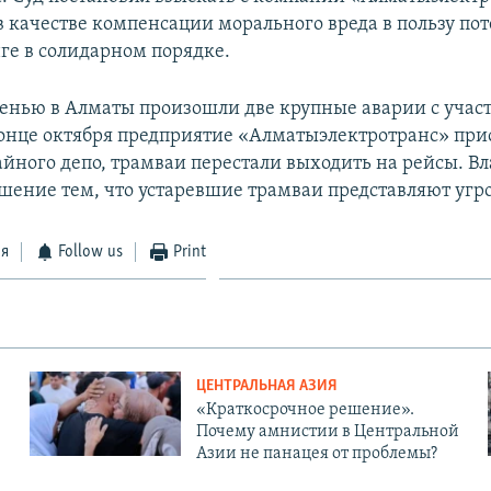
 качестве компенсации морального вреда в пользу пот
ге в солидарном порядке.
нью в Алматы произошли две крупные аварии с учас
конце октября предприятие «Алматыэлектротранс» при
айного депо, трамваи перестали выходить на рейсы. В
шение тем, что устаревшие трамваи представляют угро
ся
Follow us
Print
ЦЕНТРАЛЬНАЯ АЗИЯ
«Краткосрочное решение».
Почему амнистии в Центральной
Азии не панацея от проблемы?