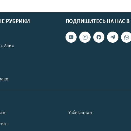
Е РУБРИКИ
ПОДПИШИТЕСЬ НА НАС В
я Азия
века
тан
Узбекистан
тан